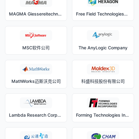
MAGMA Giessereitechnologie GmbH
Free Field Technologies（FFT）
MSC软件公司
The AnyLogic Company
MathWorks迈斯沃克公司
科盛科技股份有限公司
Lambda Research Corporation
Forming Technologies Inc.（FTI）