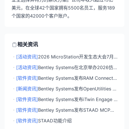
美元，在全球42个国家拥有5500名员工，服务189
个国家的42000个客户账户。
相关资讯
・
[活动资讯]
2026 MicroStation开发生态大会7月7日北京举办
・
[活动资讯]
Bentley Systems在北京举办2026仿真分析产品技术峰会 聚焦海工领域
・
[软件资讯]
Bentley Systems发布RAM Connection 2026 集成AI助手提升设计效率
・
[新闻资讯]
Bentley Systems发布OpenUtilities Substation+：AI驱动的变电站设计软件
・
[软件资讯]
Bentley Systems发布iTwin Engage 弥合基础设施可视化鸿沟
・
[软件资讯]
Bentley Systems发布STAAD MCP服务器支持AI代理直接交互
・
[软件资讯]
STAAD功能介绍