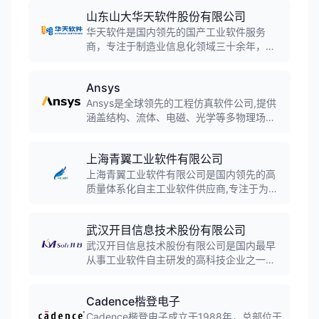
山东山大华天软件股份有限公司
华天软件是国内领先的国产工业软件服务
商，专注于制造业信息化领域三十余年，拥
有三维CAD内核技术等核心自主知识产权。
公司产品线覆盖PLM、CAD、CAM、MES等
Ansys
全流程工业软件，服务航空航天、汽车制
造、能源化工等三千多家企业，是支撑我国
Ansys是全球领先的工程仿真软件公司,提供
智能制造的核心厂商。
涵盖结构、流体、电磁、光学等多物理场的
仿真解决方案。公司成立于1970年,服务航空
航天、汽车、电子等众多行业,2024年被新
上海青翼工业软件有限公司
思科技以350亿美元收购,成为从芯片到系统
工程的领导者。
上海青翼工业软件有限公司是国内领先的高
质量体系化自主工业软件供应商,专注于为研
发制造型企业提供行业化的数字化研发和智
能制造解决方案。公司自主研发青翼CAD、
武汉开目信息技术股份有限公司
青翼CAE、青翼CAM、青翼PLM等系列产品,
服务2000多家高端制造业客户,覆盖汽车、
武汉开目信息技术股份有限公司是国内最早
装备制造、高科技电子等多个行业领域。
从事工业软件自主研发的高科技企业之一，
起源于华中科技大学机械学院，致力于为制
造企业提供覆盖产品研发设计、工艺规划、
Cadence楷登电子
生产制造等业务过程的一体化智能制造解决
方案，是中国高端工业软件领导品牌和领先
Cadence楷登电子成立于1988年，总部位于