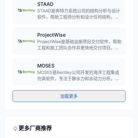
STAAD
广泛应用于交通、水利、建筑等基础设施项
目的设计、文档编制和交付。
STAAD是奔特力系统公司的结构分析与设计
软件，帮助工程师分析和设计任何结构，简
单或复杂，并与多学科团队协作共享同步模
型。软件广泛应用于建筑、桥梁、体育场、
ProjectWise
压力容器、大坝和隧道等结构的设计与分
析。
ProjectWise是基础设施项目交付软件，帮助
工程和施工团队协作并更快地交付项目。软
件管理工程和施工数据，支持先进的以模型
为中心的工作流程，简化设计和可施工性审
MOSES
查，集成GIS等功能，赋能团队应对复杂的基
础设施项目。
MOSES是Bentley公司开发的海洋工程集成
仿真软件，专注于静水力和水动力分析。软
件用于海洋安装和平台设计，支持频域和时
域仿真，能够分析浮式系统的稳定性、运动
加载更多
响应、系泊系统性能等，帮助工程师优化海
洋项目设计，降低工程风险。
更多厂商推荐