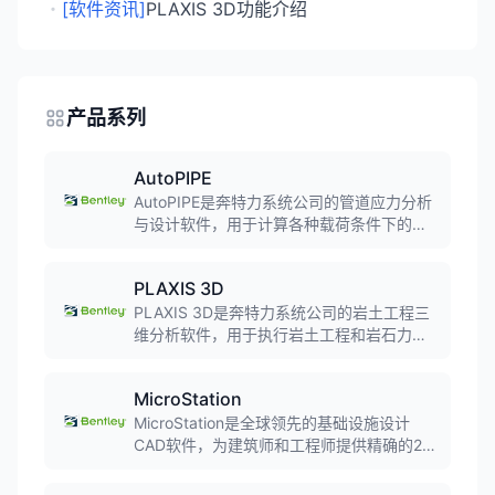
・
[软件资讯]
PLAXIS 3D功能介绍
产品系列
AutoPIPE
AutoPIPE是奔特力系统公司的管道应力分析
与设计软件，用于计算各种载荷条件下的管
道应力、载荷和变形。软件具备强大的自动
化功能和与其他软件（如STAAD Pro和
PLAXIS 3D
SACS）的互操作性，广泛应用于电力、化
工、石油天然气、核能等行业的管道系统设
PLAXIS 3D是奔特力系统公司的岩土工程三
计。
维分析软件，用于执行岩土工程和岩石力学
中的变形和稳定性分析。软件提供强大的三
维分析能力，广泛应用于基础工程、隧道工
MicroStation
程、边坡工程、基坑工程等岩土工程项目。
MicroStation是全球领先的基础设施设计
CAD软件，为建筑师和工程师提供精确的2D
和3D绘图能力。软件支持DGN文件格式，具
备强大的互操作性、可靠性和可视化功能，