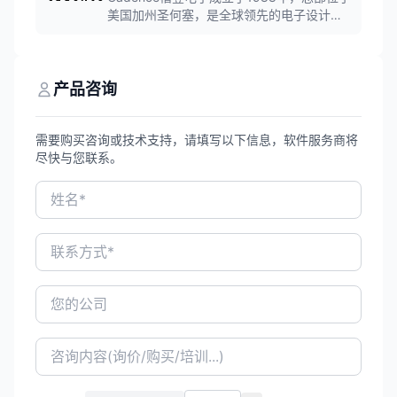
的PLM产品解决方案供应商。
美国加州圣何塞，是全球领先的电子设计自
动化（EDA）软件厂商。公司提供集成电路
设计、验证、PCB设计及系统级解决方案，
产品涵盖模拟/数字IC设计、PCB设计、信号
完整性分析等领域，服务于全球半导体和电
产品咨询
子系统企业。
需要购买咨询或技术支持，请填写以下信息，软件服务商将
尽快与您联系。