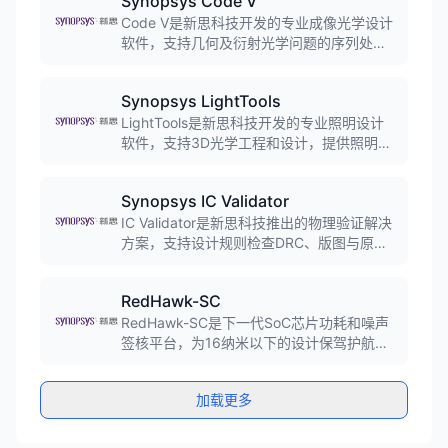
Synopsys Code V
流程优化引擎，实现额外的PPA优化，是业
界唯一支持黄金签核标准的RTL-to-GDSII产
Code V是新思科技开发的专业成像光学设计
品。
软件，支持几何及衍射光学问题的序列处
理，提供全方位的光学设计、评价、公差分
析和制造支持，广泛应用于微光刻、投影显
Synopsys LightTools
示等领域。
LightTools是新思科技开发的专业照明设计
软件，支持3D光学工程和设计，提供照明应
用的虚拟原型制作、仿真、优化和真实感图
像渲染，广泛应用于LED封装、室内外照明
Synopsys IC Validator
等领域。
IC Validator是新思科技推出的物理验证解决
方案，支持设计规则检查DRC、版图与原理
图一致性检查LVS和寄生参数提取等功能。
与Synopsys P&R工具紧密集成，支持实时
RedHawk-SC
验证，确保设计的可制造性。
RedHawk-SC是下一代SoC芯片功耗和噪声
签核平台，为16纳米以下的设计保驾护航。
提供IR压降签核验证、电迁移可靠性分析、
动态压降干扰分析等功能，是数字设计的黄
加载更多
金标准电源完整性验证工具。