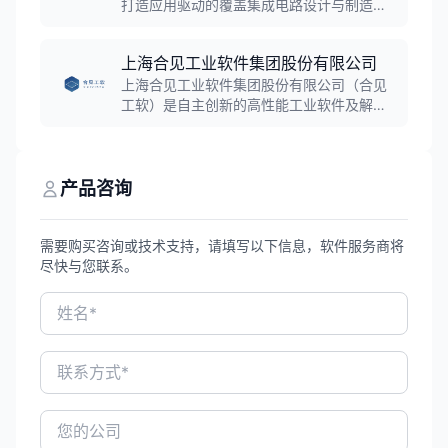
户加速创新并确保产品质量。
打造应用驱动的覆盖集成电路设计与制造全
流程的EDA解决方案，以DTCO方法论推动
产业链协同，关键核心技术具备国际竞争
上海合见工业软件集团股份有限公司
力。
上海合见工业软件集团股份有限公司（合见
工软）是自主创新的高性能工业软件及解决
方案提供商，以EDA领域为突破方向，覆盖
数字芯片验证全流程、DFT可测性设计全流
程及高速接口IP，是国内唯一具备完整能力
的国产EDA公司。
产品咨询
需要购买咨询或技术支持，请填写以下信息，软件服务商将
尽快与您联系。