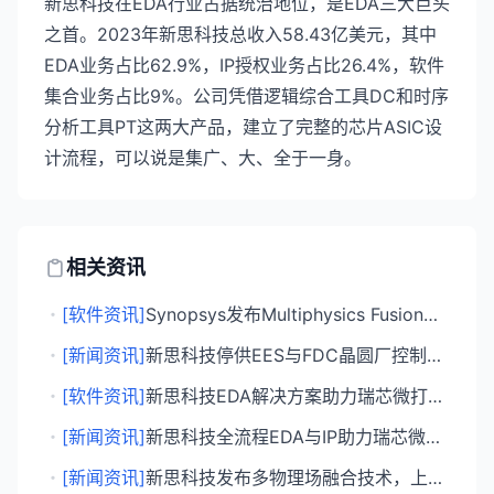
新思科技在EDA行业占据统治地位，是EDA三大巨头
之首。2023年新思科技总收入58.43亿美元，其中
EDA业务占比62.9%，IP授权业务占比26.4%，软件
集合业务占比9%。公司凭借逻辑综合工具DC和时序
分析工具PT这两大产品，建立了完整的芯片ASIC设
计流程，可以说是集广、大、全于一身。
相关资讯
・
[软件资讯]
Synopsys发布Multiphysics Fusion将Ansys物理签核嵌入EDA时序收敛
・
[新闻资讯]
新思科技停供EES与FDC晶圆厂控制软件聚焦AI芯片设计
・
[软件资讯]
新思科技EDA解决方案助力瑞芯微打造面向具身智能的AIoT芯片RK3588
・
[新闻资讯]
新思科技全流程EDA与IP助力瑞芯微打造具身智能旗舰AIoT SoC
・
[新闻资讯]
新思科技发布多物理场融合技术，上海技术开放日聚焦Multi-Die设计