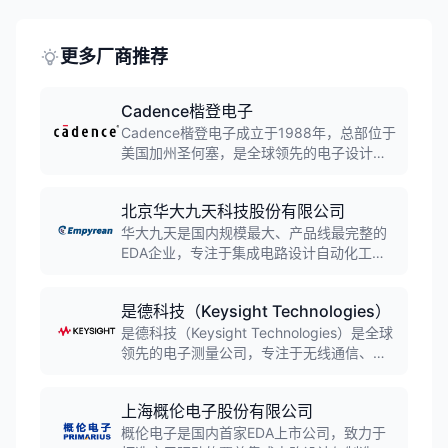
更多厂商推荐
Cadence楷登电子
Cadence楷登电子成立于1988年，总部位于
美国加州圣何塞，是全球领先的电子设计自
动化（EDA）软件厂商。公司提供集成电路
设计、验证、PCB设计及系统级解决方案，
北京华大九天科技股份有限公司
产品涵盖模拟/数字IC设计、PCB设计、信号
完整性分析等领域，服务于全球半导体和电
华大九天是国内规模最大、产品线最完整的
子系统企业。
EDA企业，专注于集成电路设计自动化工具
软件的开发与销售。公司拥有模拟电路设计
全流程EDA工具系统、数字电路设计EDA工
是德科技（Keysight Technologies）
具、平板显示电路设计EDA工具系统等核心
产品，多项技术达到国际领先水平，服务全
是德科技（Keysight Technologies）是全球
球近700家客户。
领先的电子测量公司，专注于无线通信、航
空航天、国防和半导体等领域的测试测量解
决方案。公司传承自惠普和安捷伦的测量技
上海概伦电子股份有限公司
术积淀，提供从设计仿真到生产测试的全流
程电子设计自动化软件和测量仪器，帮助客
概伦电子是国内首家EDA上市公司，致力于