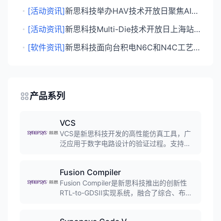
・
[活动资讯]
新思科技举办HAV技术开放日聚焦AI与硬件加速验证
・
[活动资讯]
新思科技Multi-Die技术开放日上海站助力算力升级
・
[软件资讯]
新思科技面向台积电N6C和N4C工艺推出完整IP产品组合，降低边缘AI芯片成本
产品系列
VCS
VCS是新思科技开发的高性能仿真工具，广
泛应用于数字电路设计的验证过程。支持
RTL和门级仿真、UVM验证方法学、覆盖率
分析等功能，是业界领先的数字设计验证解
Fusion Compiler
决方案。
Fusion Compiler是新思科技推出的创新性
RTL-to-GDSII实现系统，融合了综合、布
局、布线、优化、功耗分析、DRC检查等多
个环节。采用单一数据模型架构和统一的全