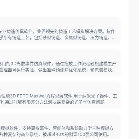
旗下的专业铸造仿真软件，业界领先的铸造工艺模拟解决方案。软件
乎所有铸造工艺，包括砂型铸造、金属型铸造、压力铸造、熔
缩松、气孔、裂纹、变形等缺陷。
大、易用的3D离散事件仿真软件，通过拖放工作流程轻松建模生产
管理器可运行实验、做出准确预测并优化系统，预包装模块可
AGV)、仓储系统等。
D
DTD是高性能3D FDTD Maxwell方程求解软件,用于纳米光子器件、工
化,通过时域有限差分方法解决最复杂的光子学仿真问题。
多方法模拟软件，支持离散事件、智能体和系统动力学三种模拟方
各种复杂的商业系统，被超过40%的财富100强公司使用。