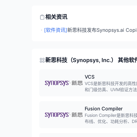
相关资讯
・
[软件资讯]
新思科技发布Synopsys.ai Co
新思科技（Synopsys, Inc.） 其他软
VCS
VCS是新思科技开发的高
和门级仿真、UVM验证方
案。
Fusion Compiler
Fusion Compiler是
布线、优化、功耗分析、D
化引擎，实现额外的PPA优化