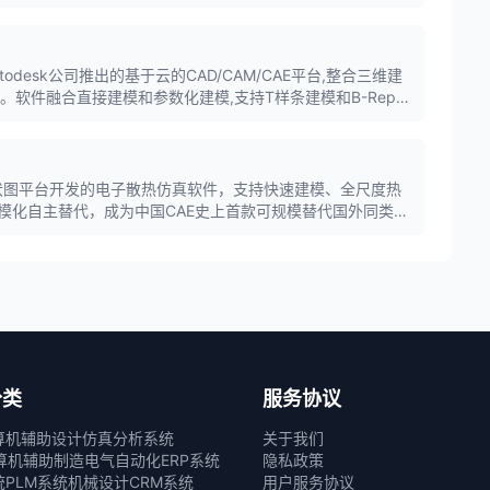
60是Autodesk公司推出的基于云的CAD/CAM/CAE平台,整合三维建
。软件融合直接建模和参数化建模,支持T样条建模和B-Rep建
的结合,广泛应用于产品设计、机械制造和工业设计领域。
伏图平台开发的电子散热仿真软件，支持快速建模、全尺度热
模化自主替代，成为中国CAE史上首款可规模替代国外同类工
分类
服务协议
算机辅助设计
仿真分析系统
关于我们
算机辅助制造
电气自动化
ERP系统
隐私政策
统
PLM系统
机械设计
CRM系统
用户服务协议