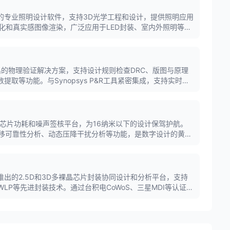
技开发的专业照明设计软件，支持3D光学工程和设计，提供照明应用
化和真实感图像渲染，广泛应用于LED封装、室内外照明等领
思科技推出的物理验证解决方案，支持设计规则检查DRC、版图与原理
提取等功能。与Synopsys P&R工具紧密集成，支持实时验
SoC芯片功耗和噪声签核平台，为16纳米以下的设计保驾护航。
迁移可靠性分析、动态压降干扰分析等功能，是数字设计的黄金
新思科技推出的2.5D和3D多裸晶芯片封装协同设计和分析平台，支持
/FOWLP等先进封装技术。通过台积电CoWoS、三星MDI等认证流
智能芯片设计。