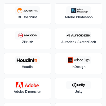
3DCoatPrint
Adobe Photoshop
ZBrush
Autodesk SketchBook
Houdini
InDesign
Adobe Dimension
Unity