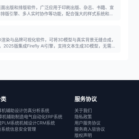
是专业级桌面出版和排版软件，广泛应用于印刷出版、杂志、书籍、宣
AI排版引擎、多人实时协作等功能，配合强大的样式系统和精
师的必备工具。
n是专业3D渲染与品牌可视化软件，可将3D模型与真实背景无缝合成，
025版集成Firefly AI引擎，支持文本生成3D模型，无需复
设计、广告创意和产品展示等领域。
分类
服务协议
算机辅助设计
仿真分析系统
关于我们
算机辅助制造
电气自动化
ERP系统
隐私政策
统
PLM系统
机械设计
CRM系统
用户服务协议
析系统
信息安全管理
服务商入驻协议
版权声明