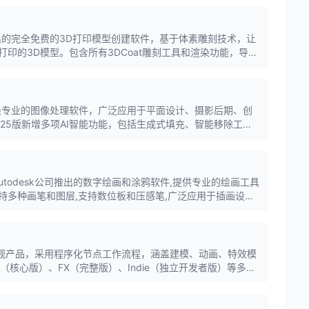
gway推出的完全免费的3D打印模型创建软件，基于体素雕刻技术，让
印的3D模型。包含所有3DCoat雕刻工具和渲染功能，导出
，专为3D打印优化。
p是全球最专业的图像处理软件，广泛应用于平面设计、摄影后期、创
025版新增多项AI智能功能，包括生成式填充、智能移除工具
设计师和摄影师的必备工具。
ook是Autodesk公司推出的数字绘画和涂鸦软件,提供专业的绘画工具
持多种画笔和图层,支持数位板和压感笔,广泛应用于插画设
域。
开发的旗舰产品，采用程序化节点工作流程，涵盖建模、动画、特效模
e（核心版）、FX（完整版）、Indie（独立开发者版）等多个
需求。