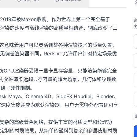
于2019年被Maxon收购。作为世界上第一个完全基于
将实时渲染的速度与离线渲染的高质量相结合，彻底改变了三
技术，这意味着用户可以灵活调整各种渲染技术的质量设置，
偏差渲染器不同，Redshift允许用户针对特定场景优
要创新。传统GPU渲染器受限于显卡显存容量，只能渲染能够完全
Core架构允许渲染远超显存容量的超大场景，几何体和纹理数
突破了硬件限制。
Maya、Cinema 4D、SideFX Houdini、Blender、
shift已被深度集成并成为默认渲染器，用户无需额外配置即可享
件支持复杂的高级着色网络，提供丰富的材质类型和纹理功
定制的材质效果，从简单的塑料到复杂的多层皮肤材质