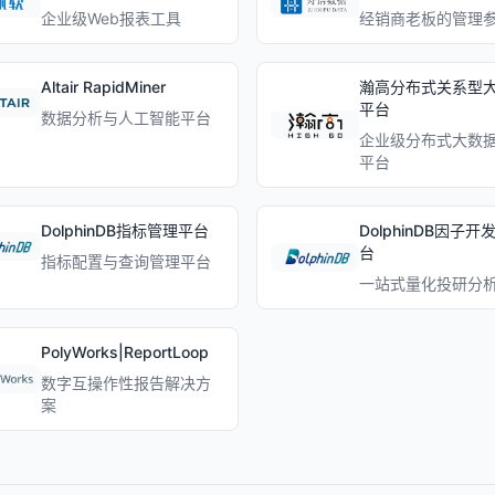
企业级Web报表工具
经销商老板的管理
Altair RapidMiner
瀚高分布式关系型
平台
数据分析与人工智能平台
企业级分布式大数
平台
DolphinDB指标管理平台
DolphinDB因子
台
指标配置与查询管理平台
一站式量化投研分
PolyWorks|ReportLoop
数字互操作性报告解决方
案