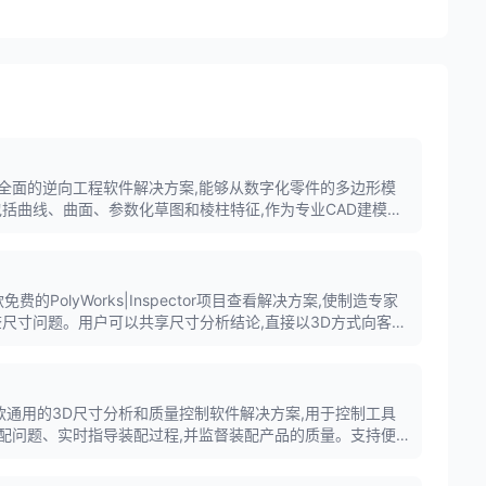
ler是一款全面的逆向工程软件解决方案,能够从数字化零件的多边形模
包括曲线、曲面、参数化草图和棱柱特征,作为专业CAD建模解
建模、曲面建模和实体建模三大核心功能。
是一款免费的PolyWorks|Inspector项目查看解决方案,使制造专家
查尺寸问题。用户可以共享尺寸分析结论,直接以3D方式向客
者提供关于制造零件和制造过程性能的宝贵反馈。
ctor是一款通用的3D尺寸分析和质量控制软件解决方案,用于控制工具
配问题、实时指导装配过程,并监督装配产品的质量。支持便
M,提供完整的GD&T分析能力和自动化检测流程。