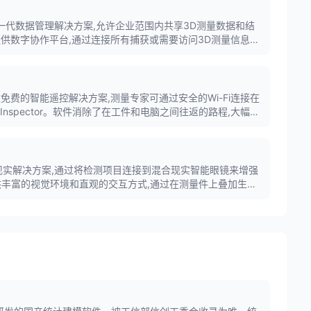
oop是下一代数据管理解决方案,允许企业范围内共享3D测量数据和结
提供数字协作平台,通过连接所有捕获或需要访问3D测量信息的
支持本地部署和云端部署。
man是一款免费的智能遥控解决方案,测量专家可通过安全的Wi-Fi连接在
s|Inspector。软件消除了在工件和电脑之间往返的路程,大幅提
手机或平板电脑及3D测量设备即可控制整个测量过程。
款混合现实解决方案,通过将检测项目连接到混合现实智能眼镜来增强
供丰富的视觉环境和直观的交互方式,通过在测量件上叠加生动
ks|Inspector会话交互,提升3D测量工作流程的效率和性能。