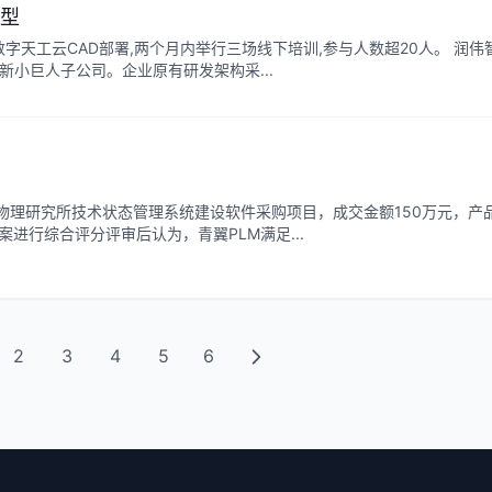
转型
字天工云CAD部署,两个月内举行三场线下培训,参与人数超20人。 润伟
新小巨人子公司。企业原有研发架构采...
物理研究所技术状态管理系统建设软件采购项目，成交金额150万元，产
方案进行综合评分评审后认为，青翼PLM满足...
2
3
4
5
6