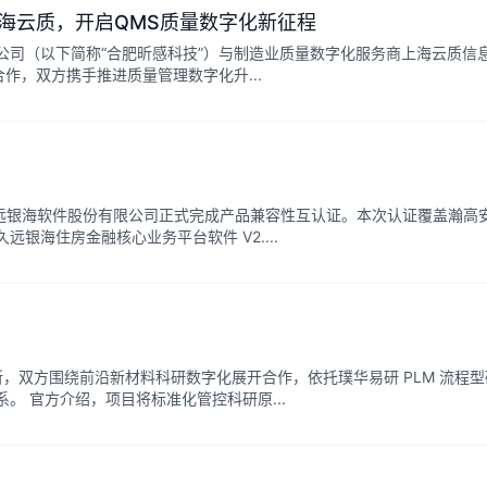
海云质，开启QMS质量数字化新征程
公司（以下简称“合肥昕感科技”）与制造业质量数字化服务商上海云质信
作，双方携手推进质量管理数字化升...
久远银海软件股份有限公司正式完成产品兼容性互认证。本次认证覆盖瀚高
久远银海住房金融核心业务平台软件 V2....
，双方围绕前沿新材料科研数字化展开合作，依托璞华易研 PLM 流程型
。 官方介绍，项目将标准化管控科研原...