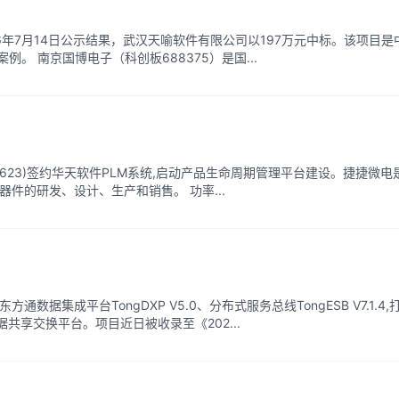
6年7月14日公示结果，武汉天喻软件有限公司以197万元中标。该项目是
。 南京国博电子（科创板688375）是国...
0623)签约华天软件PLM系统,启动产品生命周期管理平台建设。捷捷微电
件的研发、设计、生产和销售。 功率...
据集成平台TongDXP V5.0、分布式服务总线TongESB V7.1.4,
享交换平台。项目近日被收录至《202...