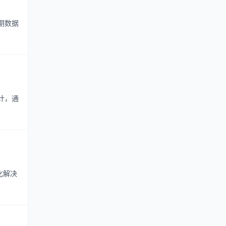
期数据
计，通
化解决