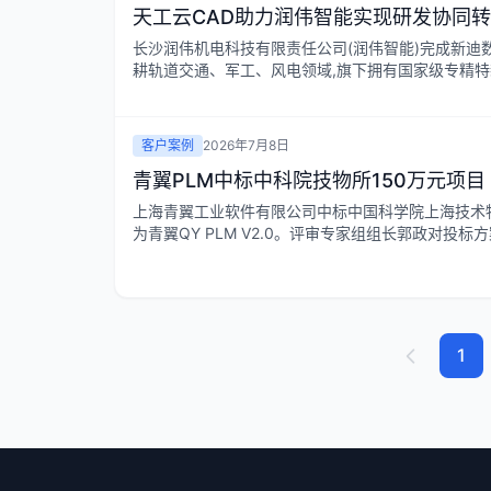
天工云CAD助力润伟智能实现研发协同
长沙润伟机电科技有限责任公司(润伟智能)完成新迪数
耕轨道交通、军工、风电领域,旗下拥有国家级专精特
客户案例
2026年7月8日
青翼PLM中标中科院技物所150万元项目
上海青翼工业软件有限公司中标中国科学院上海技术
为青翼QY PLM V2.0。评审专家组组长郭政对投标
1