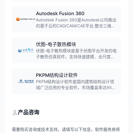
法的任意组合，可用于模拟各种复杂的商业
系统，被超过40%的财富100强公司使用。
Autodesk Fusion 360
Autodesk Fusion 360是Autodesk公司推出
的基于云的CAD/CAM/CAE平台,整合三维建
模、仿真、协作和CAM功能。软件融合直接
建模和参数化建模,支持T样条建模和B-Rep
建模,实现桌面软件与云计算的结合,广泛应用
伏图-电子散热模块
于产品设计、机械制造和工业设计领域。
伏图-电子散热模块是基于伏图平台开发的电
子散热仿真软件，支持快速建模、全尺度热
仿真和高效分析，已实现规模化自主替代，
成为中国CAE史上首款可规模替代国外同类
工具的软件。
PKPM结构设计软件
PKPM结构设计软件是国内建筑结构设计领
域广泛应用的专业软件，市场覆盖率达95%
以上，集成了先进的计算技术和丰富的设计
功能，支持梁、柱、墙、板、框架等各种结
构元素的设计，全面支持新国标，为结构工
程师提供高效、精准的设计解决方案。
产品咨询
需要购买咨询或技术支持，请填写以下信息，软件服务商将