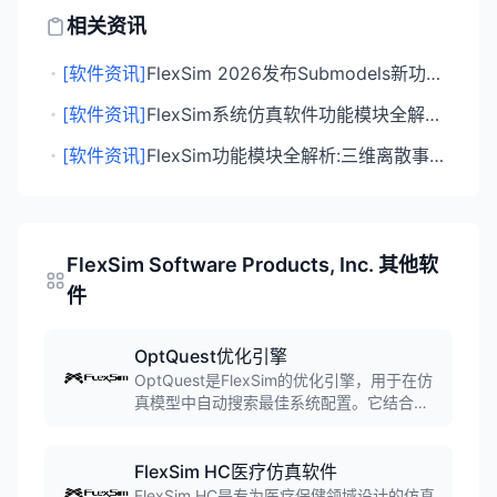
相关资讯
・
[软件资讯]
FlexSim 2026发布Submodels新功能，强化复杂系统仿真能力
・
[软件资讯]
FlexSim系统仿真软件功能模块全解析：面向对象的3D离散事件仿真平台
・
[软件资讯]
FlexSim功能模块全解析:三维离散事件仿真平台
FlexSim Software Products, Inc. 其他软
件
OptQuest优化引擎
OptQuest是FlexSim的优化引擎，用于在仿
真模型中自动搜索最佳系统配置。它结合了
元启发式算法和统计方法，帮助用户找到最
优解，提高系统性能，减少成本，优化资源
分配。
FlexSim HC医疗仿真软件
FlexSim HC是专为医疗保健领域设计的仿真