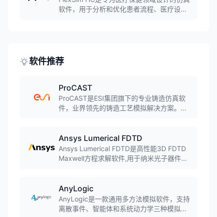
软件，用于分析和优化患者流程、医疗设施
布局和资源分配。通过3D建模和仿真，帮助
医疗机构提高运营效率、减少等待时间、优
化资源利用。
软件推荐
ProCAST
ProCAST是ESI集团旗下的专业铸造仿真软
件，业界领先的铸造工艺模拟解决方案。软
件采用有限元方法，可模拟几乎所有铸造工
艺，包括砂型铸造、金属型铸造、压力铸
造、熔模铸造、连铸等，预测缩孔缩松、气
Ansys Lumerical FDTD
孔、裂纹、变形等缺陷。
Ansys Lumerical FDTD是高性能3D FDTD
Maxwell方程求解软件,用于纳米光子器件、
工艺和材料的设计、分析和优化,通过时域有
限差分方法解决最复杂的光子学仿真问题。
AnyLogic
AnyLogic是一款通用多方法模拟软件，支持
离散事件、智能体和系统动力学三种模拟方