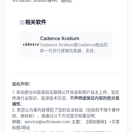
Virtuoso Studio等AI产品线。
相关软件
Cadence Xcelium
Cadence Xcelium是Cadence推出的
新一代并行逻辑仿真器，支持
SystemVerilog、VHDL、UVM等标
准。采用多核并行仿真技术，仿真性
能业界领先，是数字IC功能验证的核
心工具。
版权声明：
1. 本站部分内容源自互联网公开信息和用户自主上传，旨在
传递行业知识、促进技术交流，
不声明或保证内容的绝对准
确性
；
2. 若您认为某内容侵犯了您的合法权益（包括但不限于著作
权、商标权），请通过以下方式提交权属证明：
邮箱：service@softxiaoer.com 主题：【侵权删除】+文章
标题/网址