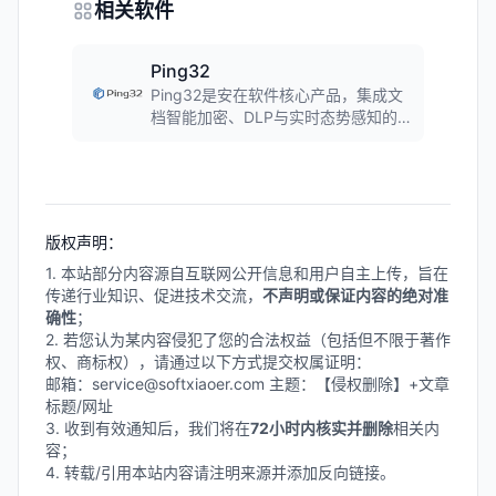
相关软件
Ping32
Ping32是安在软件核心产品，集成文
档智能加密、DLP与实时态势感知的
一体化数据安全防护平台。采用透明
加密技术，支持敏感内容识别、数据
分类分级，构建企业级全链路数据安
全防护屏障。
版权声明：
1. 本站部分内容源自互联网公开信息和用户自主上传，旨在
传递行业知识、促进技术交流，
不声明或保证内容的绝对准
确性
；
2. 若您认为某内容侵犯了您的合法权益（包括但不限于著作
权、商标权），请通过以下方式提交权属证明：
邮箱：service@softxiaoer.com 主题：【侵权删除】+文章
标题/网址
3. 收到有效通知后，我们将在
72小时内核实并删除
相关内
容；
4. 转载/引用本站内容请注明来源并添加反向链接。