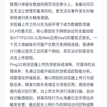
管理只停留在粗放的网页浏览审计上，海量访问日
志无法让管理员看清风险，更无法在事件发生时做
到快速归责与精准溯源。
浏览器上传之所以在当前环境下成为数据防泄漏
DLP的重灾区，核心原因在于网络协议的全面加密
化HTTPS/SSL以及Web应用SaaS的爆发式增长。一
个员工电脑每天可能产生数万条网络连接，普通审
计只能记录员工访问某个网站，却无法识别是否在
点击上传按钮。
Ping32将浏览器上传防泄密拆成清晰、可落地的治
理体系：先通过功能升级后的泄密追踪智能分析，
将散落在终端各处、难以辨别的浏览器上传行为提
取出来，精准归类外发域名与泄密应用；再结合敏
感内容识别引擎，对上传文件进行深度扫描，自动
标识敏感级别，将高风险行为从海量日志中捞出并
触发告警；最后配合上网行为的网站访问控制或数