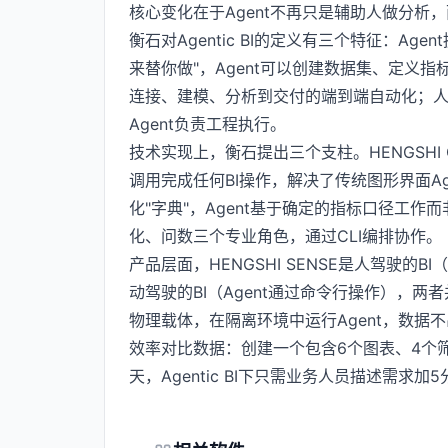
核心变化在于Agent不再只是辅助人做分析
衡石对Agentic BI的定义有三个特征：Ag
来替你做"，Agent可以创建数据集、定义
连接、建模、分析到交付的端到端自动化；人
Agent负责工程执行。
技术实现上，衡石提出三个支柱。HENGSHI C
调用完成任何BI操作，解决了传统图形界面A
化"字典"，Agent基于确定的指标口径工作而
化、问数三个专业角色，通过CLI编排协作。
产品层面，HENGSHI SENSE是人驾驶的BI（图
动驾驶的BI（Agent通过命令行操作），两者并行
物理载体，在隔离环境中运行Agent，数据
效率对比数据：创建一个包含6个图表、4个筛
天，Agentic BI下只需业务人员描述需求加