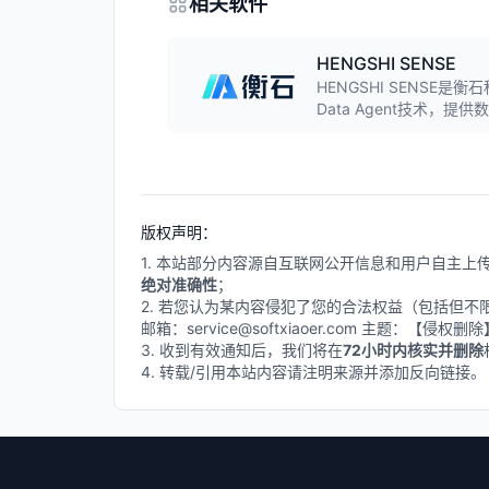
相关软件
HENGSHI SENSE
HENGSHI SENSE是
Data Agent技术，提
程能力。作为业内首家BI
SaaS/ISV厂商敏捷构
版权声明：
1. 本站部分内容源自互联网公开信息和用户自主
绝对准确性
；
2. 若您认为某内容侵犯了您的合法权益（包括但
邮箱：service@softxiaoer.com 主题：【侵权
3. 收到有效通知后，我们将在
72小时内核实并删除
4. 转载/引用本站内容请注明来源并添加反向链接。