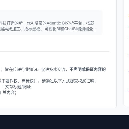
衡石科技打造的新一代AI增强的Agentic BI分析平台，搭载
供数据集成加工、指标建模、可视化BI和ChatBI端到端全流
 PaaS平台，支持多租户管理、嵌入集成，赋能
建数据分析能力。
上传，旨在传递行业知识、促进技术交流，
不声明或保证内容的
不限于著作权、商标权），请通过以下方式提交权属证明：
删除】+文章标题/网址
相关内容；