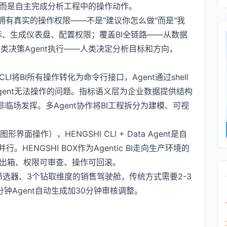
，而是自主完成分析工程中的操作动作。
ent拥有真实的操作权限——不是"建议你怎么做"而是"我
指标、生成仪表盘、配置权限；覆盖BI全链路——从数据
类决策Agent执行——人类决定分析目标和方向，
LI将BI所有操作转化为命令行接口，Agent通过shell
gent无法操作的问题。指标语义层为企业数据提供结构
非临场发挥。多Agent协作将BI工程拆分为建模、可视
形界面操作），HENGSHI CLI + Data Agent是自
。HENGSHI BOX作为Agentic BI走向生产环境的
不出箱、权限可审查、操作可回滚。
选器、3个钻取维度的销售驾驶舱，传统方式需要2-3
5分钟Agent自动生成加30分钟审核调整。