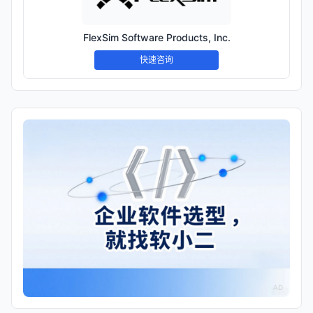
FlexSim Software Products, Inc.
快速咨询
AD