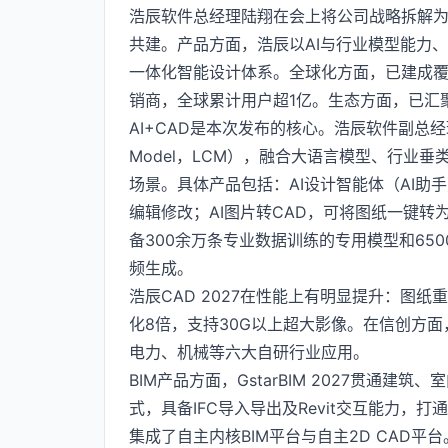
浩辰软件总经理陆翔在会上将公司战略拆解为
共建。产品方面，浩辰以AI与行业模型能力、
一体化智能设计体系。全球化方面，已建成覆
销商，全球累计用户超1亿。生态方面，已汇聚
AI+CAD是本次发布的核心。浩辰软件副总经理
Model，LCM），融合大语言模型、行业垂类
场景。具体产品包括：AI设计智能体（AI
编辑修改；AI图片转CAD，可将图纸一键转为可
备300余万条专业数据训练的专用模型和65
频生成。
浩辰CAD 2027在性能上有明显提升：图纸
化8倍，支持30G以上超大影像。在信创方
电力、机械等六大自研行业应用。
BIM产品方面，GstarBIM 2027贯通
式，具备IFC导入导出及Revit交互能力，打
集成了自主内核BIM平台与自主2D CAD平台