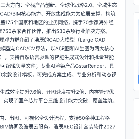
三大方向：全栈产品创新、全球化战略2.0、全域生态
CAD/BIM核心能力、开放集成能力为底层支撑，构筑
盖175个国家和地区的业务网络，携手70余家海外经
750余家合作伙伴，推出530余项行业解决方案。
邓力群介绍了浩辰的CAD大模型（Large CAD
模型与CAD/CV算法，以AI识图和AI生图为两大核心
助手），支持自然语言驱动的智能生成式设计和批量智能
编辑矢量文件；专业AI渲染产品GstarRender，具
00余款设计模板，可完成方案生成、专业分析和动态视
重生成效率提升7.6倍，开图速度提升2倍，内存管理优
面，实现了国产芯片平台三维设计能力突破，覆盖建筑、
建筑、室内、出图、可视化全设计流程，支持50余种工程格
通BIM协同及浩辰云服务。浩辰AEC设计套装软件2027
。