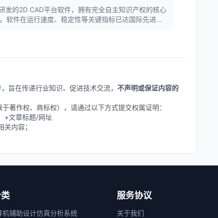
研发的2D CAD平台软件，拥有完全自主知识产权的核心
AD。软件在运行速度、稳定性等关键指标已达国际先进水
nux/macOS/鸿蒙等全平台运行，广泛应用于工程建设、制
上传，旨在传递行业知识、促进技术交流，
不声明或保证内容的
不限于著作权、商标权），请通过以下方式提交权属证明：
删除】+文章标题/网址
相关内容；
分类
服务协议
算机辅助设计
仿真分析系统
关于我们