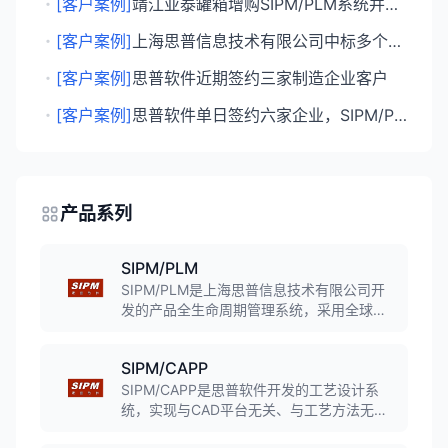
・
[客户案例]
靖江亚泰罐箱增购SIPM/PLM系统并签约维护合同
・
[客户案例]
上海思普信息技术有限公司中标多个PLM项目，深化制造业数字化转型服务
・
[客户案例]
思普软件近期签约三家制造企业客户
・
[客户案例]
思普软件单日签约六家企业，SIPM/PLM持续渗透制造业
产品系列
SIPM/PLM
SIPM/PLM是上海思普信息技术有限公司开
发的产品全生命周期管理系统，采用全球领
先的MDA模型驱动架构技术，实现零代码建
模，支持企业研发管理全流程。系统通过等
SIPM/CAPP
保三级认证，服务超过2000家行业客户。
SIPM/CAPP是思普软件开发的工艺设计系
统，实现与CAD平台无关、与工艺方法无
关、与工艺格式无关的工艺设计方法，支持