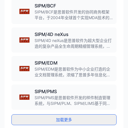
工艺设计与管理设计一体化，帮助企业提高
SIPM/BCF
工艺设计效率。
SIPM/BCF是思普软件开发的协同商务框架
平台，于2004年全球首个实现MDA技术的
商业化平台，彻底解决了标准软件与个性化
应用之间的矛盾，只要通过建立业务模型就
SIPM/4D neXus
能实现业务的IT化。
SIPM/4D neXus是思普软件为超大型企业打
造的复杂产品全生命周期精细管理系统，支
持多业务线、多产品线、多研发中心、多制
造基地和多供应商的用户管理体系，助力企
SIPM/EDM
业全球化研发管理。
SIPM/EDM是思普软件为中小企业打造的企
业文档管理系统，浓缩了思普多年信息化管
理平台的开发经验，提供极易使用的文档管
理平台，支持电子文件入库、版本变更管
SIPM/PMS
理、快速查询等功能。
SIPM/PMS是思普软件开发的样件制造管理
系统，与SIPM/PLM、SIPM/LIMS基于同一
数据库和应用服务器，实现研发V模型闭环管
理，研发人员可通过PLM直接访问样件制造
加载更多
全过程。