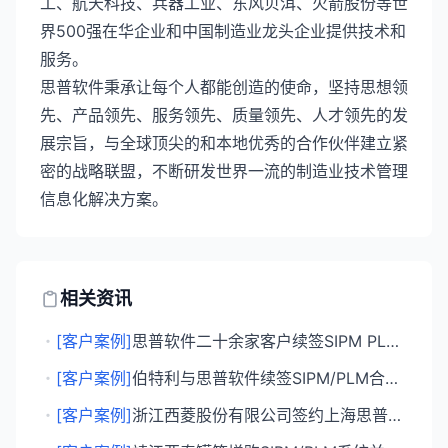
工、航天科技、兵器工业、东风贝洱、火箭股份等世
界500强在华企业和中国制造业龙头企业提供技术和
服务。
思普软件秉承让每个人都能创造的使命，坚持思想领
先、产品领先、服务领先、质量领先、人才领先的发
展宗旨，与全球顶尖的和本地优秀的合作伙伴建立紧
密的战略联盟，不断研发世界一流的制造业技术管理
信息化解决方案。
相关资讯
・
[客户案例]
思普软件二十余家客户续签SIPM PLM售后服务协议
・
[客户案例]
伯特利与思普软件续签SIPM/PLM合作协议
・
[客户案例]
浙江西菱股份有限公司签约上海思普部署SIPM/PLM系统