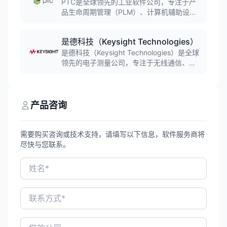
方案，是中国高端工业软件领导品牌和领先
PTC是全球领先的工业软件公司，专注于产
的PLM产品解决方案供应商。
品生命周期管理（PLM）、计算机辅助设计
（CAD）、物联网（IoT）和增强现实
（AR）解决方案。公司核心产品包括Creo三
是德科技（Keysight Technologies）
维设计软件、Windchill PLM平台、
ThingWorx物联网平台等，服务全球超过
是德科技（Keysight Technologies）是全球
50,000家客户，广泛应用于航空航天、汽
领先的电子测量公司，专注于无线通信、航
车、电子、医疗等领域。
空航天、国防和半导体等领域的测试测量解
决方案。公司传承自惠普和安捷伦的测量技
术积淀，提供从设计仿真到生产测试的全流
程电子设计自动化软件和测量仪器，帮助客
产品咨询
户加速创新并确保产品质量。
需要购买咨询或技术支持，请填写以下信息，软件服务商将
尽快与您联系。