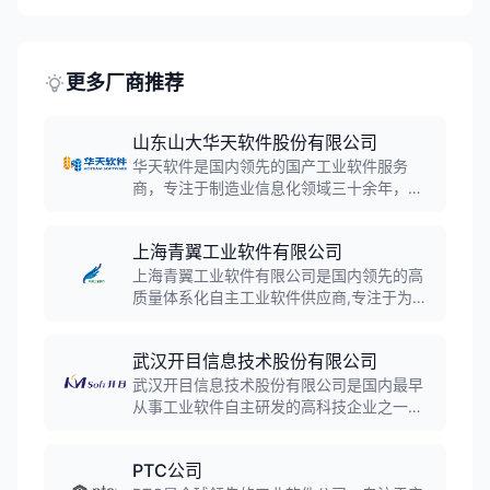
更多厂商推荐
山东山大华天软件股份有限公司
华天软件是国内领先的国产工业软件服务
商，专注于制造业信息化领域三十余年，拥
有三维CAD内核技术等核心自主知识产权。
公司产品线覆盖PLM、CAD、CAM、MES等
上海青翼工业软件有限公司
全流程工业软件，服务航空航天、汽车制
造、能源化工等三千多家企业，是支撑我国
上海青翼工业软件有限公司是国内领先的高
智能制造的核心厂商。
质量体系化自主工业软件供应商,专注于为研
发制造型企业提供行业化的数字化研发和智
能制造解决方案。公司自主研发青翼CAD、
武汉开目信息技术股份有限公司
青翼CAE、青翼CAM、青翼PLM等系列产品,
服务2000多家高端制造业客户,覆盖汽车、
武汉开目信息技术股份有限公司是国内最早
装备制造、高科技电子等多个行业领域。
从事工业软件自主研发的高科技企业之一，
起源于华中科技大学机械学院，致力于为制
造企业提供覆盖产品研发设计、工艺规划、
PTC公司
生产制造等业务过程的一体化智能制造解决