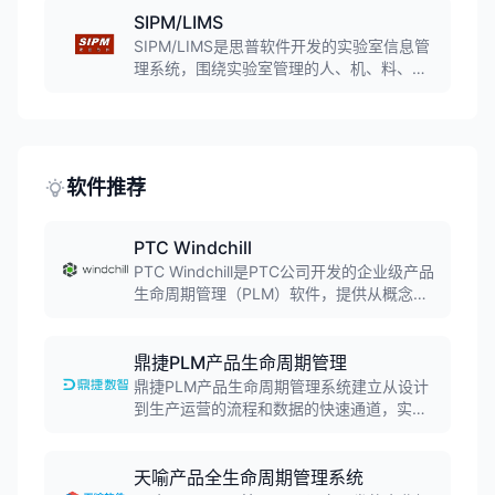
全过程。
SIPM/LIMS
SIPM/LIMS是思普软件开发的实验室信息管
理系统，围绕实验室管理的人、机、料、
法、环五大核心要素提供全面解决方案，支
持样品管理、实验流程、数据分析和报告生
成，符合ISO 17025、GMP、FDA等法规要
求。
软件推荐
PTC Windchill
PTC Windchill是PTC公司开发的企业级产品
生命周期管理（PLM）软件，提供从概念设
计到报废回收的全生命周期数据管理。软件
支持产品数据管理、变更与配置管理、协同
开发、质量管理等功能，广泛应用于航空航
鼎捷PLM产品生命周期管理
天、汽车、电子等制造行业。
鼎捷PLM产品生命周期管理系统建立从设计
到生产运营的流程和数据的快速通道，实现
真正意义上的"设计生产一体化"。系统覆盖
需求分析、设计研发、生产制造、供应链协
同及售后服务全业务流程，帮助企业提升研
天喻产品全生命周期管理系统