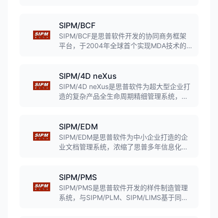
关、与工艺格式无关的工艺设计方法，支持
工艺设计与管理设计一体化，帮助企业提高
工艺设计效率。
SIPM/BCF
SIPM/BCF是思普软件开发的协同商务框架
平台，于2004年全球首个实现MDA技术的
商业化平台，彻底解决了标准软件与个性化
应用之间的矛盾，只要通过建立业务模型就
能实现业务的IT化。
SIPM/4D neXus
SIPM/4D neXus是思普软件为超大型企业打
造的复杂产品全生命周期精细管理系统，支
持多业务线、多产品线、多研发中心、多制
造基地和多供应商的用户管理体系，助力企
业全球化研发管理。
SIPM/EDM
SIPM/EDM是思普软件为中小企业打造的企
业文档管理系统，浓缩了思普多年信息化管
理平台的开发经验，提供极易使用的文档管
理平台，支持电子文件入库、版本变更管
理、快速查询等功能。
SIPM/PMS
SIPM/PMS是思普软件开发的样件制造管理
系统，与SIPM/PLM、SIPM/LIMS基于同一
数据库和应用服务器，实现研发V模型闭环管
理，研发人员可通过PLM直接访问样件制造