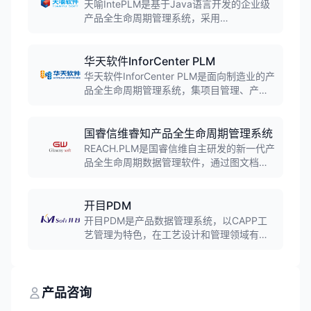
发效率与市场竞争力。
天喻IntePLM是基于Java语言开发的企业级
产品全生命周期管理系统，采用
SpringBoot+Vue前后端分离架构。系统支持
十万级用户、万级并发，实现从需求分析、
概念设计、产品设计、工艺规划到生产制造
华天软件InforCenter PLM
的全价值链业务及数据管理，是国内首个走
华天软件InforCenter PLM是面向制造业的产
出国门的国产PLM系统。
品全生命周期管理系统，集项目管理、产品
设计管理、工艺设计管理于一体。支持从需
求收集、产品设计到车间生产的全流程管
理，帮助企业规范研发流程，缩短产品研发
国睿信维睿知产品全生命周期管理系统
周期，降低成本，提高产品质量。
REACH.PLM是国睿信维自主研发的新一代产
品全生命周期数据管理软件，通过图文档管
理、零部件管理、产品全生命周期xBOM管
理、全局变更管理、异构工具系统集成等能
力构建，全面支撑产品研制全生命周期的数
开目PDM
据有效、完整、准确管控与贯通。入选工信
开目PDM是产品数据管理系统，以CAPP工
部2022年工业软件优秀产品名单。
艺管理为特色，在工艺设计和管理领域有深
厚技术沉淀。实现零部件管理、图文档管
理、BOM管理、CAD集成、工作流管理等功
能，帮助企业数据高效利用。
产品咨询