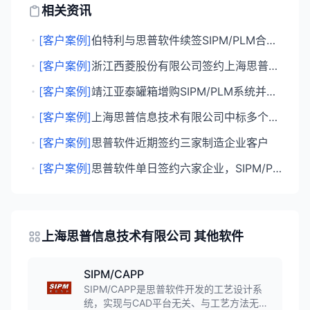
相关资讯
・
[客户案例]
伯特利与思普软件续签SIPM/PLM合作协议
・
[客户案例]
浙江西菱股份有限公司签约上海思普部署SIPM/PLM系统
・
[客户案例]
靖江亚泰罐箱增购SIPM/PLM系统并签约维护合同
・
[客户案例]
上海思普信息技术有限公司中标多个PLM项目，深化制造业数字化转型服务
・
[客户案例]
思普软件近期签约三家制造企业客户
・
[客户案例]
思普软件单日签约六家企业，SIPM/PLM持续渗透制造业
上海思普信息技术有限公司 其他软件
SIPM/CAPP
SIPM/CAPP是思普软件开发的工艺设计系
统，实现与CAD平台无关、与工艺方法无