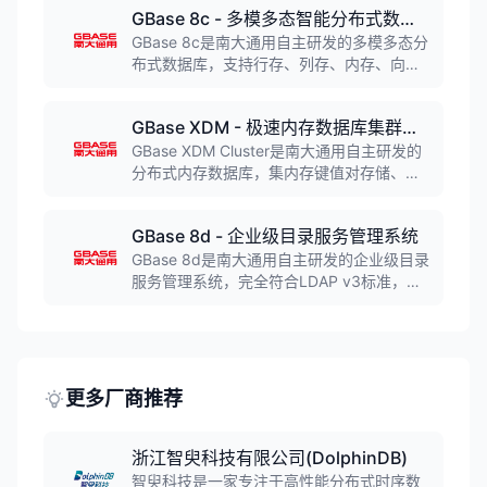
GBase 8c - 多模多态智能分布式数据库（支持向量检索）
密算法，适用于金融、电信、政务、国防等
行业的关键核心业务系统，能够提供7×24小
GBase 8c是南大通用自主研发的多模多态分
时不间断运行能力，可替代Oracle及Oracle
布式数据库，支持行存、列存、内存、向
RAC集群。
量、时序等多种存储模式，以及单机、主
备、分布式三种部署形态。具备高性能、高
GBase XDM - 极速内存数据库集群管理系统
可用、弹性伸缩、高安全性等特性，支持AI
驱动应用、关键行业核心业务、互联网业务
GBase XDM Cluster是南大通用自主研发的
和政企业务上云等多种场景。
分布式内存数据库，集内存键值对存储、服
务器端分库分片、热数据缓存、多键值查询
等技术于一体。支持千亿级规模数据管理，
GBase 8d - 企业级目录服务管理系统
提供海量数据存储和精确查询服务，支持数
据库集群和节点水平扩展，适用于超大规模
GBase 8d是南大通用自主研发的企业级目录
数据的快速定位和认证场景。
服务管理系统，完全符合LDAP v3标准，可
管理亿级条目信息。支持PKI/PMI系统、身
份标识管理系统等应用场景，具备高性能、
高可用、高安全性等特性，广泛应用于电子
政务、大型企事业单位的身份管理和认证授
权领域。
更多厂商推荐
浙江智臾科技有限公司(DolphinDB)
智臾科技是一家专注于高性能分布式时序数