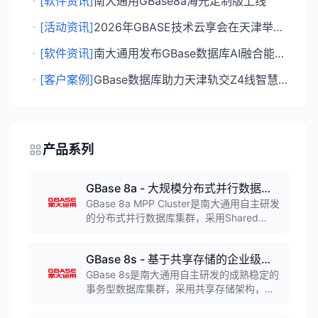
・
[软件资讯]
南大通用GBase8a海光定制版上线
・
[活动资讯]
2026年GBASE技术云享会在天津举行，发布AI原生数据库及全栈产品迭代
・
[软件资讯]
南大通用发布GBase数据库AI融合能力方案，提出AI时代数据库新范式
・
[客户案例]
GBase数据库助力天津轨交Z4线智慧升级，日均支撑30万客流顺畅通行
产品系列
GBase 8a - 大规模分布式并行数据库集群系统（OLAP）
GBase 8a MPP Cluster是南大通用自主研发
的分布式并行数据库集群，采用Shared
Nothing架构和列式存储技术，支持TB到PB
级别结构化数据存储查询。具备高性能、高
GBase 8s - 基于共享存储的企业级事务型数据库（OLTP）
可用、高扩展特性，广泛应用于金融、电
信、政务、能源、交通、国防军工等行业的
GBase 8s是南大通用自主研发的成熟稳定的
数据仓库系统和商业智能分析场景。
事务型数据库集群，采用共享存储架构，支
持SSC、HAC、RHAC三种高可用集群模
式。产品达到安全数据库四级标准，支持国