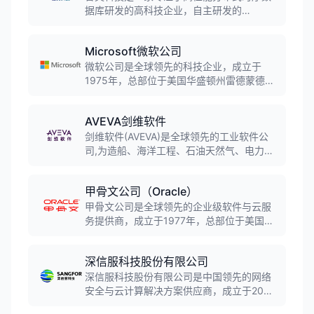
据库研发的高科技企业，自主研发的
DolphinDB时序数据库集存储、计算、分析
于一体，为金融、电力、工业制造等领域提
Microsoft微软公司
供海量数据处理一站式解决方案，核心代码
自研率超过95%。
微软公司是全球领先的科技企业，成立于
1975年，总部位于美国华盛顿州雷德蒙德。
公司以Windows操作系统、Office办公软
件、Azure云计算服务及Xbox游戏平台为核
AVEVA剑维软件
心产品，业务覆盖操作系统、办公软件、云
计算、人工智能、硬件设备等多个领域，服
剑维软件(AVEVA)是全球领先的工业软件公
务全球超10亿用户及90%的《财富》500强
司,为造船、海洋工程、石油天然气、电力、
企业，是全球市值最高的科技公司之一。
化工等工业领域提供全生命周期数字化解决
方案。公司成立于1967年,2023年被施耐德
甲骨文公司（Oracle）
电气全资收购,成为价值超100亿美元的工业
软件巨头。
甲骨文公司是全球领先的企业级软件与云服
务提供商，成立于1977年，总部位于美国德
克萨斯州奥斯汀。公司核心业务涵盖数据库
管理系统、云基础设施（OCI）、企业应用
深信服科技股份有限公司
软件等领域，为全球175个国家和地区的企
业客户提供关键任务支持。
深信服科技股份有限公司是中国领先的网络
安全与云计算解决方案供应商，成立于2000
年，总部位于深圳。公司专注于企业级网络