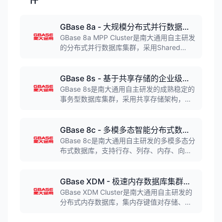
GBase 8a - 大规模分布式并行数据库集群系统（OLAP）
GBase 8a MPP Cluster是南大通用自主研发
的分布式并行数据库集群，采用Shared
Nothing架构和列式存储技术，支持TB到PB
级别结构化数据存储查询。具备高性能、高
可用、高扩展特性，广泛应用于金融、电
GBase 8s - 基于共享存储的企业级事务型数据库（OLTP）
信、政务、能源、交通、国防军工等行业的
GBase 8s是南大通用自主研发的成熟稳定的
数据仓库系统和商业智能分析场景。
事务型数据库集群，采用共享存储架构，支
持SSC、HAC、RHAC三种高可用集群模
式。产品达到安全数据库四级标准，支持国
密算法，适用于金融、电信、政务、国防等
GBase 8c - 多模多态智能分布式数据库（支持向量检索）
行业的关键核心业务系统，能够提供7×24小
GBase 8c是南大通用自主研发的多模多态分
时不间断运行能力，可替代Oracle及Oracle
布式数据库，支持行存、列存、内存、向
RAC集群。
量、时序等多种存储模式，以及单机、主
备、分布式三种部署形态。具备高性能、高
可用、弹性伸缩、高安全性等特性，支持AI
GBase XDM - 极速内存数据库集群管理系统
驱动应用、关键行业核心业务、互联网业务
GBase XDM Cluster是南大通用自主研发的
和政企业务上云等多种场景。
分布式内存数据库，集内存键值对存储、服
务器端分库分片、热数据缓存、多键值查询
等技术于一体。支持千亿级规模数据管理，