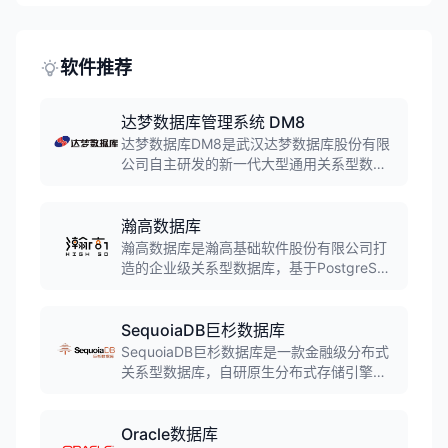
提供海量数据存储和精确查询服务，支持数
据库集群和节点水平扩展，适用于超大规模
数据的快速定位和认证场景。
软件推荐
达梦数据库管理系统 DM8
达梦数据库DM8是武汉达梦数据库股份有限
公司自主研发的新一代大型通用关系型数据
库，拥有完全自主知识产权。支持集中式、
分布式、云计算等多种部署模式，具备高性
能、高可用、高安全等特性，广泛应用于金
瀚高数据库
融、政府、电信、能源等关键行业核心业务
瀚高数据库是瀚高基础软件股份有限公司打
系统。
造的企业级关系型数据库，基于PostgreSQL
深度优化，拥有完全国产自主知识产权。高
度兼容Oracle语法，支持异构数据库迁移，
在安全合规与事务稳定性方面表现优异，广
SequoiaDB巨杉数据库
泛应用于政务、金融、能源等行业。
SequoiaDB巨杉数据库是一款金融级分布式
关系型数据库，自研原生分布式存储引擎支
持完整ACID，具备弹性扩展、高并发和高可
用特性，支持MySQL、PostgreSQL和
SparkSQL等多种SQL访问形式，同时兼容
Oracle数据库