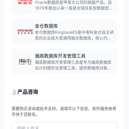
MongoDB引擎，广泛应用于银行、保险、证
Oracle数据库是甲骨文公司的旗舰产品，自
券、政府等行业。
1979年推出以来一直是全球关系型数据库市
场的领导者。支持大规模数据处理、高可用
性架构和高级安全特性，广泛应用于金融、
电信、政府等关键业务领域，是财富500强
金仓数据库
企业的首选数据库平台。
金仓数据库KingbaseES是中电科金仓自主研
发的企业级大型通用融合数据库，核心代码
自主率达100%。支持主备集群、读写分离集
群、多活共享存储集群等全集群架构，具备
高性能、高安全、高可用特点，累计装机部
瀚高数据库开发管理工具
署超100万套，广泛应用于能源、金融、电
瀚高数据库开发管理工具是专为瀚高数据库
信、政务等关键领域。
设计的图形化管理工具，提供数据库对象管
理、SQL开发、数据迁移、性能监控、备份
恢复等功能，支持跨平台使用，大幅降低数
据库管理和开发的复杂度。
产品咨询
需要购买咨询或技术支持，请填写以下信息，软件服务商将
尽快于您联系。