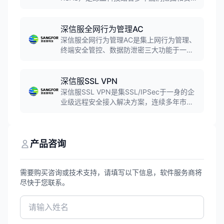
服务实践经验自主研发的新一代漏洞管理产
品。系统高效、全方位检测网络中各类脆弱
性风险，提供专业有效的安全分析和修补建
深信服全网行为管理AC
议，贴合安全管理流程对修补效果进行审
深信服全网行为管理AC是集上网行为管理、
计，最大程度减小受攻击面。
终端安全管控、数据防泄密三大功能于一体
的企业级安全管控平台。产品连续12年保持
国内市场占有率第一，支持用户认证、上网
管控、流量管理、行为审计等功能，可按需
深信服SSL VPN
订阅办公防泄密、上网安全保护等云端安全
深信服SSL VPN是集SSL/IPSec于一身的企
能力。
业级远程安全接入解决方案，连续多年市场
占有率第一。支持PC、手机、平板等多终端
统一接入，提供多种认证方式和加密算法，
保障用户身份安全、终端安全、传输安全和
应用权限安全，实现随时随地安全办公。
产品咨询
需要购买咨询或技术支持，请填写以下信息，软件服务商将
尽快于您联系。