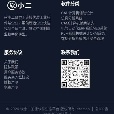
软件分类
CAD计算机辅助设计
软小二致力于连接优质工业软
仿真分析系统
件与企业，帮助制造企业快速
CAM计算机辅助制造
电气自动化
ERP系统
MES系统
找到合适工具，推动中国制造
PLM系统
机械设计
CRM系统
业数字化转型。
数据分析系统
信息安全管理
服务协议
联系我们
关于我们
隐私政策
用户服务协议
服务商入驻协议
版权声明
免责声明
© 2026 软小二工业软件生态平台 版权所有
sitemap
|
鲁ICP备
2025190357号-1