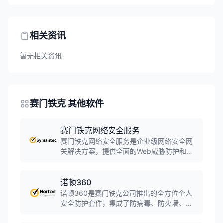
相关资讯
暂无相关资讯
赛门铁克 其他软件
赛门铁克网络安全服务
赛门铁克网络安全服务是企业级网络安全网
关解决方案，提供全面的Web威胁防护和上
网行为管理。软件支持实时网页过滤、恶意
软件防护、SSL检查和数据丢失防护，帮助
企业保护网络安全，管控员工上网行为，满
诺顿360
足合规要求。
诺顿360是赛门铁克公司推出的全方位个人
安全防护套件，集成了防病毒、防火墙、
VPN虚拟专用网络、密码管理器、云备份等
多种安全功能。软件为个人用户提供全面的