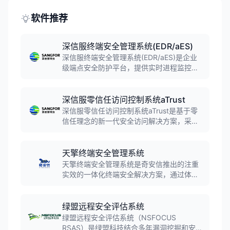
资产。
软件推荐
深信服终端安全管理系统(EDR/aES)
深信服终端安全管理系统(EDR/aES)是企业
级端点安全防护平台，提供实时进程监控、
内存攻击防护、勒索软件防护等能力。产品
支持API精准检测、联动响应快速闭环，在
2020年终端安全软件市场份额位列第三，为
深信服零信任访问控制系统aTrust
企业提供全面深入的终端设备安全监控和防
深信服零信任访问控制系统aTrust是基于零
护。
信任理念的新一代安全访问解决方案，采用
SDP软件定义边界架构，实现持续身份验
证、动态访问控制和最小权限原则。支持百
万级并发接入，可与EDR、DLP等安全能力
天擎终端安全管理系统
联动，为企业提供全流程、端到端的安全防
天擎终端安全管理系统是奇安信推出的注重
护。
实效的一体化终端安全解决方案，通过体系
化防御、数字化运营方法，帮助政企客户准
确识别、保护和监管终端，确保终端可信、
安全、合规地访问数据和业务。产品将政企
绿盟远程安全评估系统
办公系统所需的安全、管理功能集合在一个
绿盟远程安全评估系统（NSFOCUS
客户端，大大提高安全管理效率。
RSAS）是绿盟科技结合多年漏洞挖掘和安全