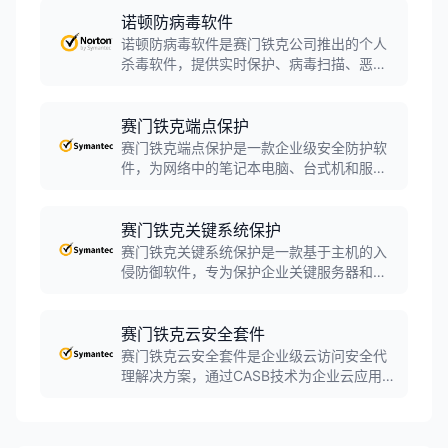
设备安全和在线隐私保护，支持Windows、
诺顿防病毒软件
Mac、Android和iOS多平台。
诺顿防病毒软件是赛门铁克公司推出的个人
杀毒软件，提供实时保护、病毒扫描、恶意
软件防护等核心安全功能。软件采用病毒库
和启发式技术识别病毒，具有较高的病毒识
别率，是广泛应用的防病毒程序。
赛门铁克端点保护
赛门铁克端点保护是一款企业级安全防护软
件，为网络中的笔记本电脑、台式机和服务
器提供全面的恶意软件防护和高级威胁防
护。软件集成防病毒、反间谍软件、防火
墙、入侵防御、设备和应用程序控制等多种
赛门铁克关键系统保护
安全功能，通过单一代理实现集中式管理。
赛门铁克关键系统保护是一款基于主机的入
侵防御软件，专为保护企业关键服务器和基
础设施而设计。软件提供攻击防护、终端控
制和安全事件监控审计功能，支持多种操作
系统平台，确保关键业务系统的完整性和策
赛门铁克云安全套件
略合规。
赛门铁克云安全套件是企业级云访问安全代
理解决方案，通过CASB技术为企业云应用提
供全面的安全防护。软件支持云应用可视化
管理、数据防泄漏、威胁防护和合规审计，
帮助企业安全地采用云服务，保护云端数据