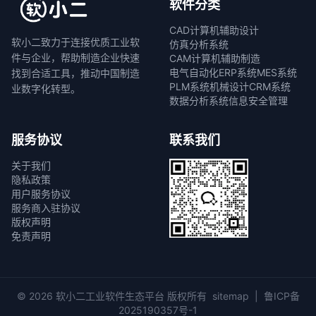
软件分类
CAD计算机辅助设计
软小二致力于连接优质工业软
仿真分析系统
件与企业，帮助制造企业快速
CAM计算机辅助制造
电气自动化
ERP系统
MES系统
找到合适工具，推动中国制造
PLM系统
机械设计
CRM系统
业数字化转型。
数据分析系统
信息安全管理
服务协议
联系我们
关于我们
隐私政策
用户服务协议
服务商入驻协议
版权声明
免责声明
© 2026 软小二工业软件生态平台 版权所有
sitemap
|
鲁ICP备
2025190357号-1