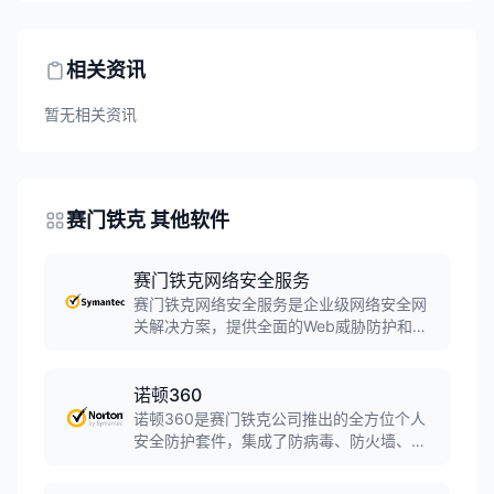
相关资讯
暂无相关资讯
赛门铁克 其他软件
赛门铁克网络安全服务
赛门铁克网络安全服务是企业级网络安全网
关解决方案，提供全面的Web威胁防护和上
网行为管理。软件支持实时网页过滤、恶意
软件防护、SSL检查和数据丢失防护，帮助
企业保护网络安全，管控员工上网行为，满
诺顿360
足合规要求。
诺顿360是赛门铁克公司推出的全方位个人
安全防护套件，集成了防病毒、防火墙、
VPN虚拟专用网络、密码管理器、云备份等
多种安全功能。软件为个人用户提供全面的