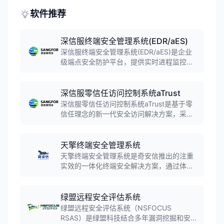
软件推荐
深信服终端安全管理系统(EDR/aES)
深信服终端安全管理系统(EDR/aES)是企业
级端点安全防护平台，提供实时进程监控、
内存攻击防护、勒索软件防护等能力。产品
支持API精准检测、联动响应快速闭环，在
2020年终端安全软件市场份额位列第三，为
深信服零信任访问控制系统aTrust
企业提供全面深入的终端设备安全监控和防
深信服零信任访问控制系统aTrust是基于零
护。
信任理念的新一代安全访问解决方案，采用
SDP软件定义边界架构，实现持续身份验
证、动态访问控制和最小权限原则。支持百
万级并发接入，可与EDR、DLP等安全能力
天擎终端安全管理系统
联动，为企业提供全流程、端到端的安全防
天擎终端安全管理系统是奇安信推出的注重
护。
实效的一体化终端安全解决方案，通过体系
化防御、数字化运营方法，帮助政企客户准
确识别、保护和监管终端，确保终端可信、
安全、合规地访问数据和业务。产品将政企
绿盟远程安全评估系统
办公系统所需的安全、管理功能集合在一个
绿盟远程安全评估系统（NSFOCUS
客户端，大大提高安全管理效率。
RSAS）是绿盟科技结合多年漏洞挖掘和安全