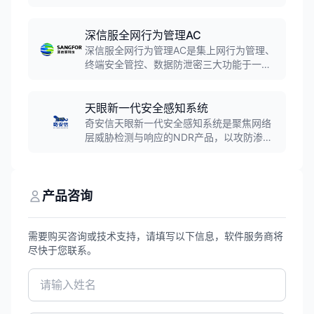
服务实践经验自主研发的新一代漏洞管理产
品。系统高效、全方位检测网络中各类脆弱
性风险，提供专业有效的安全分析和修补建
深信服全网行为管理AC
议，贴合安全管理流程对修补效果进行审
深信服全网行为管理AC是集上网行为管理、
计，最大程度减小受攻击面。
终端安全管控、数据防泄密三大功能于一体
的企业级安全管控平台。产品连续12年保持
国内市场占有率第一，支持用户认证、上网
管控、流量管理、行为审计等功能，可按需
天眼新一代安全感知系统
订阅办公防泄密、上网安全保护等云端安全
奇安信天眼新一代安全感知系统是聚焦网络
能力。
层威胁检测与响应的NDR产品，以攻防渗透
和数据分析为核心竞争力，通过全流量分
析、APT追踪与攻防实战能力，帮助政企客
户快速发现和处置网络威胁，连续两年位居
国内NDR市场第一。
产品咨询
需要购买咨询或技术支持，请填写以下信息，软件服务商将
尽快于您联系。