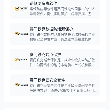
设备安全和在线隐私保护，支持Windows、
诺顿防病毒软件
Mac、Android和iOS多平台。
诺顿防病毒软件是赛门铁克公司推出的个人
杀毒软件，提供实时保护、病毒扫描、恶意
软件防护等核心安全功能。软件采用病毒库
和启发式技术识别病毒，具有较高的病毒识
别率，是广泛应用的防病毒程序。
赛门铁克数据防泄漏保护
赛门铁克数据防泄漏保护是全球领先的企业
数据安全解决方案，通过业界最精准的内容
识别技术，监控、检测和阻止敏感数据的未
授权传输。软件覆盖端点、网络、云和邮件
全通道防护，帮助企业保护核心数据资产，
赛门铁克端点保护
满足合规要求。
赛门铁克端点保护是一款企业级安全防护软
件，为网络中的笔记本电脑、台式机和服务
器提供全面的恶意软件防护和高级威胁防
护。软件集成防病毒、反间谍软件、防火
墙、入侵防御、设备和应用程序控制等多种
赛门铁克云安全套件
安全功能，通过单一代理实现集中式管理。
赛门铁克云安全套件是企业级云访问安全代
理解决方案，通过CASB技术为企业云应用提
供全面的安全防护。软件支持云应用可视化
管理、数据防泄漏、威胁防护和合规审计，
帮助企业安全地采用云服务，保护云端数据
资产。