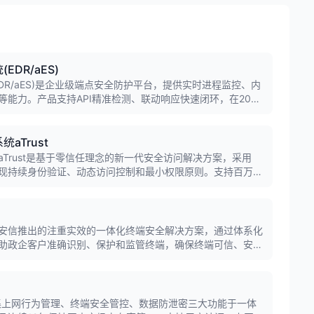
DR/aES)
DR/aES)是企业级端点安全防护平台，提供实时进程监控、内
能力。产品支持API精准检测、联动响应快速闭环，在2020
列第三，为企业提供全面深入的终端设备安全监控和防护。
aTrust
Trust是基于零信任理念的新一代安全访问解决方案，采用
实现持续身份验证、动态访问控制和最小权限原则。支持百万级
LP等安全能力联动，为企业提供全流程、端到端的安全防护。
安信推出的注重实效的一体化终端安全解决方案，通过体系化
助政企客户准确识别、保护和监管终端，确保终端可信、安
。产品将政企办公系统所需的安全、管理功能集合在一个客户
。
集上网行为管理、终端安全管控、数据防泄密三大功能于一体