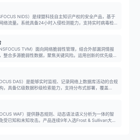
FOCUS NIDS）是绿盟科技自主知识产权的安全产品，基于
网络流量。系统具备24小时入侵检测能力，支持实时病毒检
盟全球威胁情报系统，可监控各类网络行为。
台
SFOCUS TVM）面向网络脆弱性管理，结合外部漏洞情报
，整合多源脆弱性数据，聚焦关键风险。运用创新的优先级算
个维度量化风险，帮助用户建立快速响应机制。
OCUS DAS）是能够实时监视、记录网络上数据库活动的合规
构，具备亿级数据秒级检索能力，支持分布式部署，覆盖
具备三层关联审计能力，满足等保合规要求。
FOCUS WAF）提供静态规则、动态语法语义分析为一体的智
知和未知攻击。产品连续9年入选Frost & Sullivan大中
Gartner魔力象限，是Web安全领域的领先产品。