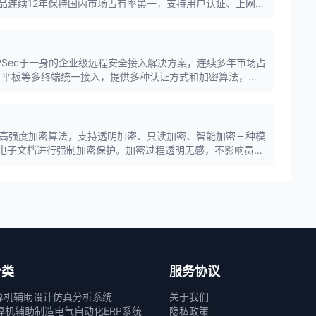
品连续12年保持国内市场占有率第一，支持用户认证、上网管
功能，可按需订阅办公防泄密、上网安全保护等云端安全能
L/IPSec于一身的企业级远程安全接入解决方案，连续多年市场占
、平板等多终端统一接入，提供多种认证方式和加密算法，保
、传输安全和应用权限安全，实现随时随地安全办公。
统采用高强度加密算法，支持透明加密、只读加密、智能加密三种模
等各类电子文档进行强制加密保护。加密过程透明无感，不影响员工
打开加密文档，有效防止企业核心信息外泄。
分类
服务协议
算机辅助设计
仿真分析系统
关于我们
算机辅助制造
电气自动化
ERP系统
隐私政策