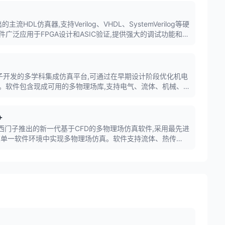
的主流HDL仿真器,支持Verilog、VHDL、SystemVerilog等硬
广泛应用于FPGA设计和ASIC验证,提供强大的调试功能和友
im是西门子开发的多学科集成仿真平台,可通过在早期设计阶段优化机电
。软件包含现成可用的多物理场库,支持电气、流体、机械、
于航空航天、汽车等领域。
+
CCM+是西门子推出的新一代基于CFD的多物理场仿真软件,采用最先进
在单一软件环境中实现多物理场仿真。软件支持流体、热传
多物理场耦合分析。