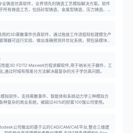
旗下的专业铸造仿真软件，业界领先的铸造工艺模拟解决方案。软件
乎所有铸造工艺，包括砂型铸造、金属型铸造、压力铸造、熔
缩松、气孔、裂纹、变形等缺陷。
大、易用的3D离散事件仿真软件，通过拖放工作流程轻松建模生产
管理器可运行实验、做出准确预测并优化系统，预包装模块可
AGV)、仓储系统等。
D
DTD是高性能3D FDTD Maxwell方程求解软件,用于纳米光子器件、工
化,通过时域有限差分方法解决最复杂的光子学仿真问题。
多方法模拟软件，支持离散事件、智能体和系统动力学三种模拟方
各种复杂的商业系统，被超过40%的财富100强公司使用。
60是Autodesk公司推出的基于云的CAD/CAM/CAE平台,整合三维建
。软件融合直接建模和参数化建模,支持T样条建模和B-Rep建