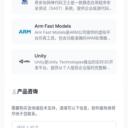
成环境。
奇安信网神代码卫士是一款静态应用程序安
全测试（SAST）系统，提供企业级源代码缺
陷分析、源代码审计、源代码缺陷修复跟踪
的完整解决方案，帮助客户在软件开发测试
过程中发现和修复安全漏洞，是国内首个专
Arm Fast Models
注于软件开发安全的产品线。
Arm Fast Models是ARM公司提供的虚拟平
台仿真工具，包含功能准确的ARM处理器指
令集模型。它允许开发者在硬件可用之前就
开始软件开发，支持操作系统移植、驱动开
发和应用程序调试，是嵌入式系统早期开发
Unity
的关键工具。
Unity是Unity Technologies推出的实时3D开
发平台，提供从个人版到企业版的完整解决
方案，支持游戏开发、电影制作、建筑可视
化、工业仿真等多个领域，适用于不同规模
的开发者和企业。
产品咨询
需要购买咨询或技术支持，请填写以下信息，软件服务商将
尽快于您联系。