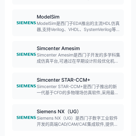
板(PCB)设计全流程,涵盖原理图设计、布局
布线、仿真验证等功能。软件以其易用性和
流程化设计著称,在企业环境中应用广泛。
ModelSim
ModelSim是西门子EDA推出的主流HDL仿真
器,支持Verilog、VHDL、SystemVerilog等硬
件描述语言的仿真验证。软件广泛应用于
FPGA设计和ASIC验证,提供强大的调试功能
和友好的用户界面。
Simcenter Amesim
Simcenter Amesim是西门子开发的多学科集
成仿真平台,可通过在早期设计阶段优化机电
一体化系统的性能促进创新。软件包含现成
可用的多物理场库,支持电气、流体、机械、
推进等系统仿真,广泛应用于航空航天、汽车
Simcenter STAR-CCM+
等领域。
Simcenter STAR-CCM+是西门子推出的新
一代基于CFD的多物理场仿真软件,采用最先
进的连续介质力学数值技术,在单一软件环境
中实现多物理场仿真。软件支持流体、热传
递、化学反应、固体应力等多物理场耦合分
Siemens NX（UG）
析。
Siemens NX（UG）是西门子数字工业软件
开发的高端CAD/CAM/CAE集成软件,提供从
概念设计到制造加工的全流程解决方案。软