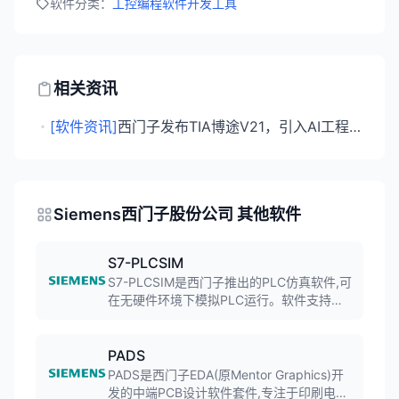
软件分类：
工控编程软件
开发工具
相关资讯
・
[软件资讯]
西门子发布TIA博途V21，引入AI工程助手与Git版本控制
Siemens西门子股份公司 其他软件
S7-PLCSIM
S7-PLCSIM是西门子推出的PLC仿真软件,可
在无硬件环境下模拟PLC运行。软件支持在
计算机上仿真S7-300/400/1200/1500等系
列PLC,帮助工程师进行程序调试和验证。
PADS
PADS是西门子EDA(原Mentor Graphics)开
发的中端PCB设计软件套件,专注于印刷电路