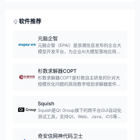
件集三维建模、工程仿真、数控编程于一体,
广泛应用于航空航天、汽车、机械制造等领
域,是全球领先的工业设计软件之一。
软件推荐
元脑企智
元脑企智（EPAI）是浪潮信息发布的企业大
模型开发平台，为企业AI大模型落地应用提
供高效、易用、安全的端到端开发平台，支
持数据准备、模型训练、知识检索、应用框
架等全流程工具，已接入DeepSeek等主流
杉数求解器COPT
大模型。
杉数求解器COPT是杉数自主研发的针对大
规模优化问题的高效数学规划求解器套件，
是目前同时具备线性规划、混合整数规划、
二阶锥规划、半定规划、凸二次规划等多种
问题求解能力的综合性能数学规划求解器，
Squish
多项指标达到世界先进水平。
Squish是Qt Group旗下的跨平台GUI自动化
测试工具，支持Qt、Web、Java、iOS等多
种技术栈。提供录制回放、脚本编写、数据
驱动测试等功能，支持Python、JavaScript
等多种脚本语言，适用于敏捷开发和持续集
奇安信网神代码卫士