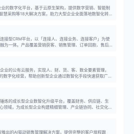
大型企业的数字化平台，基于云原生架构，提供数字营销、智能制
智慧采购等18大解决方案，助力大型企业全面落地数智化转
的连接型CRM平台，以「连接人、连接业务、连接客户」为使
RM融为一体。产品覆盖营销获客、销售管理、订单回款、售后
阅和私有化部署，适合50-500人规模的中大型企业使用。
向小型企业的公有云服务，实现人、财、货、客、数全要素管理，
的数字化经营，帮助创新型企业通过数智化手段快速获取广泛
市场锤炼的成长型企业数智化升级平台，覆盖财务、供应链、生
核心领域，为成长型企业构建精细管理、产业链协同、社交化运
管理平台。
les是微软推出的AI驱动销售管理解决方案，提供完整的客户旅程跟