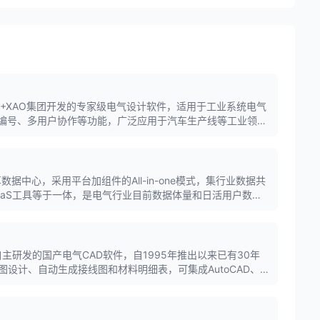
xpert是IGE+XAO集团开发的专家级电气设计软件，适用于工业系统电气
动编号、多用户协作等功能，广泛应用于汽车生产线等工业领
享数据中心，采用平台加组件的All-in-one模式，集行业数据共
aaS工具等于一体，是电气行业目前数据体量和日活用户数量
件自主研发的国产电气CAD软件，自1995年推出以来已有30年
设计、自动生成接线图和材料明细表，可集成AutoCAD、
流CAD平台，广泛应用于电力设备制造、电气成套厂等行业。