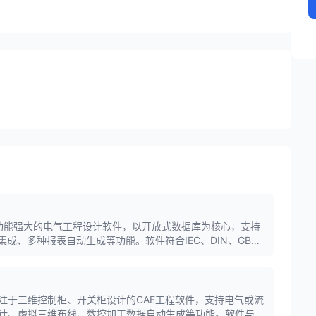
 P8是一款功能强大的电气工程设计软件，以开放式数据库为核心，支持
集成、多种报表自动生成等功能。软件符合IEC、DIN、GB等
面，广泛应用于工业自动化、机械设备、能源交通等领域。
l是一款专注于三维控制柜、开关柜设计的CAE工程软件，支持电气或流
计、虚拟三维布线、数控加工数据自动生成等功能。软件与