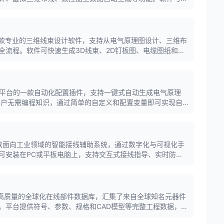
P8无缝集成，实现从设计到制造的一体化解决方案。
proD是一款专业的三维线束设计软件，支持从电气原理图设计、三维布
全流程。软件可快速生成3D线束、2D钉板图、电缆图纸和报
流MCAD平台无缝集成，实现机械、电气跨专业一体化设计。
是EPLAN平台的一款自动化配置插件，支持一键式自动生成电气原理
。用户无需编程知识，通过简单的自定义和配置变量即可实现自
流体动力文档的质量与效率。
ring是一款面向工业领域的智能接线辅助系统，通过数字化与可视化手
可安装在PC或平板电脑上，支持交互式接线指导、实时防错
，有效降低接线错误率、提升装配效率。
tal是一个高质量的全球化在线部件数据库，汇集了来自全球知名元器件
。平台提供符号、参数、规格和CAD模型等完整工程数据，支
导入使用，显著提升电气设计效率和数据准确性。