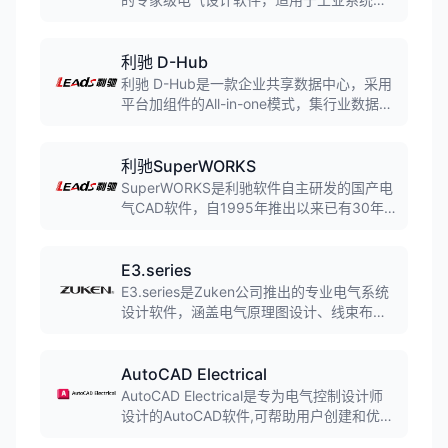
气设计，支持PLC配置、自动编号、多用户
协作等功能，广泛应用于汽车生产线等工业
领域。
利驰 D-Hub
利驰 D-Hub是一款企业共享数据中心，采用
平台加组件的All-in-one模式，集行业数据共
享、企业内部数据管理、SaaS工具等于一
体，是电气行业目前数据体量和日活用户数
量最大的SaaS软件平台。
利驰SuperWORKS
SuperWORKS是利驰软件自主研发的国产电
气CAD软件，自1995年推出以来已有30年
历史。该软件支持电气原理图设计、自动生
成接线图和材料明细表，可集成AutoCAD、
中望CAD、浩辰CAD等主流CAD平台，广泛
E3.series
应用于电力设备制造、电气成套厂等行业。
E3.series是Zuken公司推出的专业电气系统
设计软件，涵盖电气原理图设计、线束布
线、机柜布局等功能。基于Windows平台开
发，广泛应用于汽车、航空航天、工业自动
化等领域。
AutoCAD Electrical
AutoCAD Electrical是专为电气控制设计师
设计的AutoCAD软件,可帮助用户创建和优化
电气控制系统的设计。软件提供智能电气原