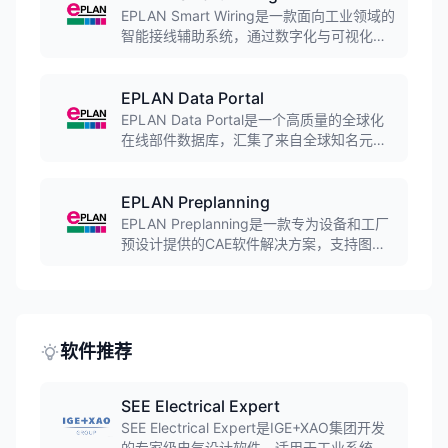
缝集成，实现机械、电气跨专业一体化设
EPLAN Smart Wiring是一款面向工业领域的
计。
智能接线辅助系统，通过数字化与可视化手
段优化传统接线流程。软件可安装在PC或平
板电脑上，支持交互式接线指导、实时防错
校验、多人协同工作等功能，有效降低接线
EPLAN Data Portal
错误率、提升装配效率。
EPLAN Data Portal是一个高质量的全球化
在线部件数据库，汇集了来自全球知名元器
件制造商的数百万个部件数据。平台提供符
号、参数、规格和CAD模型等完整工程数
据，支持在EPLAN软件中直接导入使用，显
EPLAN Preplanning
著提升电气设计效率和数据准确性。
EPLAN Preplanning是一款专为设备和工厂
预设计提供的CAE软件解决方案，支持图形
化和数据库驱动的工作方式。软件可在项目
初期采集工程数据，包括执行器、传感器等
信息，数据可无缝传输到跨专业的详细设计
中，实现设计流程的无缝衔接。
软件推荐
SEE Electrical Expert
SEE Electrical Expert是IGE+XAO集团开发
的专家级电气设计软件，适用于工业系统电