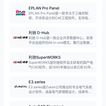
自动生成等功能。软件符合IEC、DIN、GB
等国际标准，支持多国语言界面，广泛应用
EPLAN Pro Panel
于工业自动化、机械设备、能源交通等领
EPLAN Pro Panel是一款专注于三维控制
域。
柜、开关柜设计的CAE工程软件，支持电气
或流体控制箱柜内的三维布局设计、虚拟三
维布线、数控加工数据自动生成等功能。软
件与EPLAN Electric P8无缝集成，实现从设
利驰 D-Hub
计到制造的一体化解决方案。
利驰 D-Hub是一款企业共享数据中心，采用
平台加组件的All-in-one模式，集行业数据共
享、企业内部数据管理、SaaS工具等于一
体，是电气行业目前数据体量和日活用户数
量最大的SaaS软件平台。
利驰SuperWORKS
SuperWORKS是利驰软件自主研发的国产电
气CAD软件，自1995年推出以来已有30年
历史。该软件支持电气原理图设计、自动生
成接线图和材料明细表，可集成AutoCAD、
中望CAD、浩辰CAD等主流CAD平台，广泛
E3.series
应用于电力设备制造、电气成套厂等行业。
E3.series是Zuken公司推出的专业电气系统
设计软件，涵盖电气原理图设计、线束布
线、机柜布局等功能。基于Windows平台开
发，广泛应用于汽车、航空航天、工业自动
化等领域。