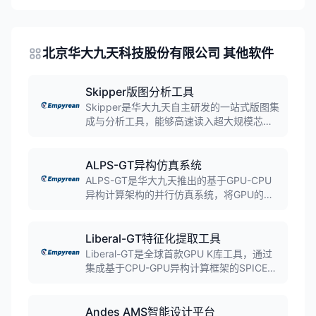
北京华大九天科技股份有限公司 其他软件
Skipper版图分析工具
Skipper是华大九天自主研发的一站式版图集
成与分析工具，能够高速读入超大规模芯片
数据，实现超大版图的快速读取和刷新、层
次化显示以及快速定位。该工具已成功导入
瑞萨电子等国际知名芯片企业，大幅提升版
ALPS-GT异构仿真系统
图集成和分析验证效率。
ALPS-GT是华大九天推出的基于GPU-CPU
异构计算架构的并行仿真系统，将GPU的强
大算力引入电路仿真领域。工具性能相比传
统CPU架构的SPICE提升了10倍以上，解决
了FastSPICE精度不够、传统SPICE性能和
Liberal-GT特征化提取工具
容量不足的问题。
Liberal-GT是全球首款GPU K库工具，通过
集成基于CPU-GPU异构计算框架的SPICE仿
真器ALPS GT，将GPU的强大算力引入特征
化提取领域。工具可将单元库特征化提取效
率提高10倍以上，为先进工艺高性能芯片赢
Andes AMS智能设计平台