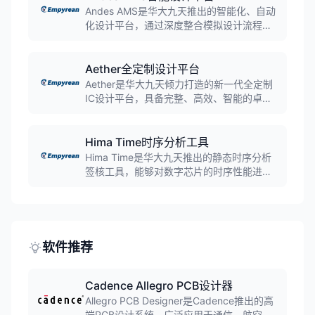
得先机。
Andes AMS是华大九天推出的智能化、自动
化设计平台，通过深度整合模拟设计流程，
大幅度减少了设计迭代时间，从而显著提升
了工作效率。平台支持AI技术的应用，为模
拟电路设计提供智能化的设计解决方案。
Aether全定制设计平台
Aether是华大九天倾力打造的新一代全定制
IC设计平台，具备完整、高效、智能的卓越
特性。平台可全面支持模拟、射频、存储、
封装、光电、3DIC等多领域芯片的全流程设
计工作，为复杂芯片系统的研发提供一体化
Hima Time时序分析工具
解决方案。
Hima Time是华大九天推出的静态时序分析
签核工具，能够对数字芯片的时序性能进行
精确分析，确保芯片在设计指标范围内稳定
运行。工具时序计算精度达业界标杆水平，
填补了国内数字签核工具空白，为数字芯片
设计提供可靠的时序验证解决方案。
软件推荐
Cadence Allegro PCB设计器
Allegro PCB Designer是Cadence推出的高
端PCB设计系统，广泛应用于通信、航空航