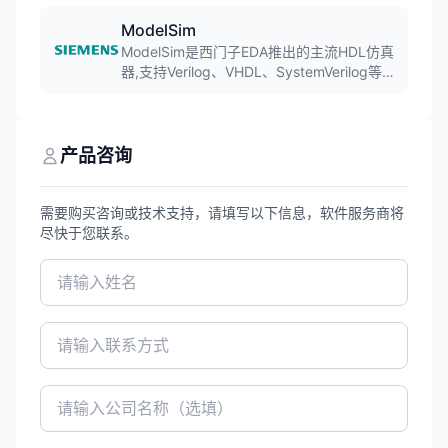
布线、仿真验证等功能。软件以其易用性和
流程化设计著称,在企业环境中应用广泛。
ModelSim
ModelSim是西门子EDA推出的主流HDL仿真
器,支持Verilog、VHDL、SystemVerilog等硬
件描述语言的仿真验证。软件广泛应用于
FPGA设计和ASIC验证,提供强大的调试功能
和友好的用户界面。
产品咨询
需要购买咨询或技术支持，请填写以下信息，软件服务商将
尽快于您联系。