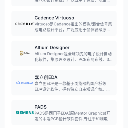
天、消费电子等领域。支持复杂多层板、高
速电路设计，提供从原理图导入到生产文件
输出的完整设计流程，是企业级PCB设计的
Cadence Virtuoso
首选工具。
Virtuoso是Cadence推出的模拟/混合信号集
成电路设计平台，广泛应用于晶体管级原理
图设计、物理版图绘制和电路仿真验证。提
供完整的设计环境，支持从原理图捕获到版
图实现的全流程，是模拟IC设计师必备的
Altium Designer
EDA工具。
Altium Designer是全球领先的电子设计自动
化软件，集原理图设计、PCB布局布线、3D
可视化、仿真分析于一体。软件界面友好，
功能强大，支持从简单到复杂的PCB设计项
目，广泛应用于消费电子、工业控制、汽车
嘉立创EDA
电子等领域。
嘉立创EDA是一款基于浏览器的国产板级
EDA设计软件，拥有独立自主知识产权。软
件集成超过百万免费封装库、上万种3D模型
库，支持电路仿真、原理图与PCB设计、面
板设计等功能，全球累计注册用户超533
PADS
万，助力硬件项目设计超3555万。
PADS是西门子EDA(原Mentor Graphics)开
发的中端PCB设计软件套件,专注于印刷电路
板(PCB)设计全流程,涵盖原理图设计、布局