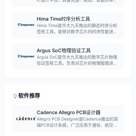
特性。平台可全面支持模拟、射频、存储、
封装、光电、3DIC等多领域芯片的全流程设
计工作，为复杂芯片系统的研发提供一体化
Hima Time时序分析工具
解决方案。
Hima Time是华大九天推出的静态时序分析
签核工具，能够对数字芯片的时序性能进行
精确分析，确保芯片在设计指标范围内稳定
运行。工具时序计算精度达业界标杆水平，
填补了国内数字签核工具空白，为数字芯片
Argus SoC物理验证工具
设计提供可靠的时序验证解决方案。
Argus SoC是华大九天推出的数字芯片物理
验证签核工具，负责对芯片的物理版图进行
验证，确保其符合制造工艺的要求。工具与
Hima Sim、Hima Time、Hima EMIR等协同
工作，构建完整的数字芯片验证和签核解决
方案。
软件推荐
Cadence Allegro PCB设计器
Allegro PCB Designer是Cadence推出的高
端PCB设计系统，广泛应用于通信、航空航
天、消费电子等领域。支持复杂多层板、高