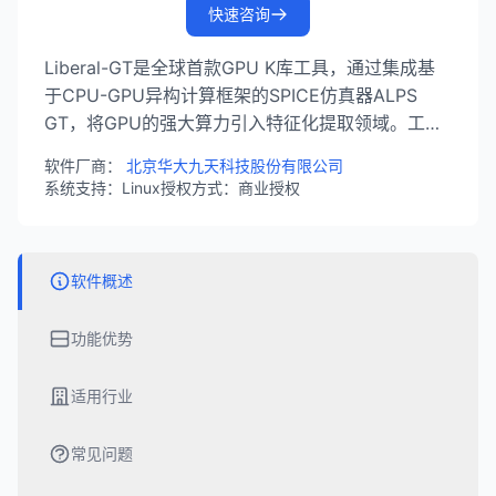
快速咨询
Liberal-GT是全球首款GPU K库工具，通过集成基
于CPU-GPU异构计算框架的SPICE仿真器ALPS
GT，将GPU的强大算力引入特征化提取领域。工具
可将单元库特征化提取效率提高10倍以上，为先进
软件厂商：
北京华大九天科技股份有限公司
工艺高性能芯片赢得先机。
系统支持：Linux
授权方式：商业授权
软件概述
功能优势
适用行业
常见问题