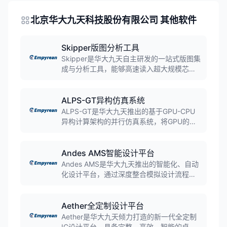
北京华大九天科技股份有限公司 其他软件
Skipper版图分析工具
Skipper是华大九天自主研发的一站式版图集
成与分析工具，能够高速读入超大规模芯片
数据，实现超大版图的快速读取和刷新、层
次化显示以及快速定位。该工具已成功导入
瑞萨电子等国际知名芯片企业，大幅提升版
ALPS-GT异构仿真系统
图集成和分析验证效率。
ALPS-GT是华大九天推出的基于GPU-CPU
异构计算架构的并行仿真系统，将GPU的强
大算力引入电路仿真领域。工具性能相比传
统CPU架构的SPICE提升了10倍以上，解决
了FastSPICE精度不够、传统SPICE性能和
Andes AMS智能设计平台
容量不足的问题。
Andes AMS是华大九天推出的智能化、自动
化设计平台，通过深度整合模拟设计流程，
大幅度减少了设计迭代时间，从而显著提升
了工作效率。平台支持AI技术的应用，为模
拟电路设计提供智能化的设计解决方案。
Aether全定制设计平台
Aether是华大九天倾力打造的新一代全定制
IC设计平台，具备完整、高效、智能的卓越