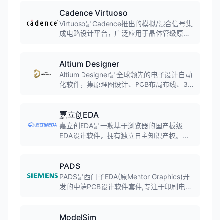
速电路设计，提供从原理图导入到生产文件
输出的完整设计流程，是企业级PCB设计的
Cadence Virtuoso
首选工具。
Virtuoso是Cadence推出的模拟/混合信号集
成电路设计平台，广泛应用于晶体管级原理
图设计、物理版图绘制和电路仿真验证。提
供完整的设计环境，支持从原理图捕获到版
图实现的全流程，是模拟IC设计师必备的
Altium Designer
EDA工具。
Altium Designer是全球领先的电子设计自动
化软件，集原理图设计、PCB布局布线、3D
可视化、仿真分析于一体。软件界面友好，
功能强大，支持从简单到复杂的PCB设计项
目，广泛应用于消费电子、工业控制、汽车
嘉立创EDA
电子等领域。
嘉立创EDA是一款基于浏览器的国产板级
EDA设计软件，拥有独立自主知识产权。软
件集成超过百万免费封装库、上万种3D模型
库，支持电路仿真、原理图与PCB设计、面
板设计等功能，全球累计注册用户超533
PADS
万，助力硬件项目设计超3555万。
PADS是西门子EDA(原Mentor Graphics)开
发的中端PCB设计软件套件,专注于印刷电路
板(PCB)设计全流程,涵盖原理图设计、布局
布线、仿真验证等功能。软件以其易用性和
流程化设计著称,在企业环境中应用广泛。
ModelSim