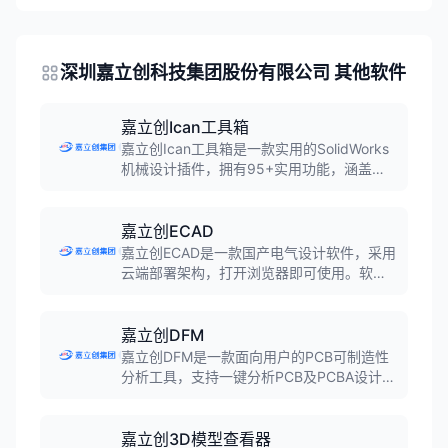
深圳嘉立创科技集团股份有限公司 其他软件
嘉立创Ican工具箱
嘉立创Ican工具箱是一款实用的SolidWorks
机械设计插件，拥有95+实用功能，涵盖自
动打孔、配孔检查、自动出图、批量处理、
超级BOM等九大核心功能，承诺永久免费使
用，是机械设计师的效率倍增器。
嘉立创ECAD
嘉立创ECAD是一款国产电气设计软件，采用
云端部署架构，打开浏览器即可使用。软件
自带28万+种部件库，支持原理图设计、2D
安装布局、3D预览，内置自动连线、智能放
置、自动编号等功能，符合IEC国际电气标
嘉立创DFM
准。
嘉立创DFM是一款面向用户的PCB可制造性
分析工具，支持一键分析PCB及PCBA设计缺
陷，让您更懂生产。软件内置5大分析模块，
含30+分析项拦截设计错误，在线分析、在
线查看，无需安装，为硬件设计保驾护航。
嘉立创3D模型查看器