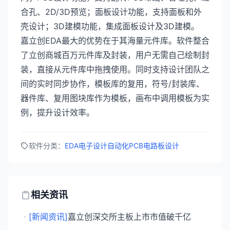
合孔、2D/3D预览；面板设计功能，支持面板和外
壳设计；3D建模功能，集成面板设计及3D建模。
嘉立创EDA最大的优势在于其海量元件库。软件整合
了立创商城百万元件库及封装，用户无需自己绘制封
装，直接从元件库中拖拽使用。同时支持设计团队之
间的实时同步协作，模板库的复用，符号/封装库、
器件库、复用图块库作为模板，画布中调用模板为实
例，提升设计效率。
软件分类：
EDA电子设计自动化
PCB电路板设计
相关资讯
・
[新闻资讯]
嘉立创深交所主板上市市值破千亿