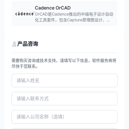
FPGA设计和ASIC验证,提供强大的调试功能
和友好的用户界面。
Cadence OrCAD
OrCAD是Cadence推出的中端电子设计自动
化工具套件，包含Capture原理图设计、
PCB Editor电路板设计和PSpice电路仿真等
模块。界面友好，功能完善，是中小型企业
和教育机构广泛使用的EDA工具。
产品咨询
需要购买咨询或技术支持，请填写以下信息，软件服务商将
尽快于您联系。