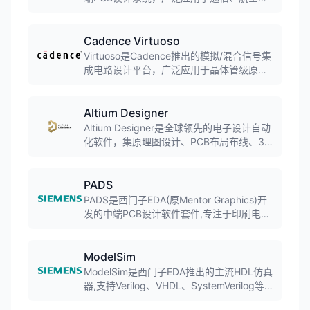
天、消费电子等领域。支持复杂多层板、高
速电路设计，提供从原理图导入到生产文件
输出的完整设计流程，是企业级PCB设计的
Cadence Virtuoso
首选工具。
Virtuoso是Cadence推出的模拟/混合信号集
成电路设计平台，广泛应用于晶体管级原理
图设计、物理版图绘制和电路仿真验证。提
供完整的设计环境，支持从原理图捕获到版
图实现的全流程，是模拟IC设计师必备的
Altium Designer
EDA工具。
Altium Designer是全球领先的电子设计自动
化软件，集原理图设计、PCB布局布线、3D
可视化、仿真分析于一体。软件界面友好，
功能强大，支持从简单到复杂的PCB设计项
目，广泛应用于消费电子、工业控制、汽车
PADS
电子等领域。
PADS是西门子EDA(原Mentor Graphics)开
发的中端PCB设计软件套件,专注于印刷电路
板(PCB)设计全流程,涵盖原理图设计、布局
布线、仿真验证等功能。软件以其易用性和
流程化设计著称,在企业环境中应用广泛。
ModelSim
ModelSim是西门子EDA推出的主流HDL仿真
器,支持Verilog、VHDL、SystemVerilog等硬
件描述语言的仿真验证。软件广泛应用于