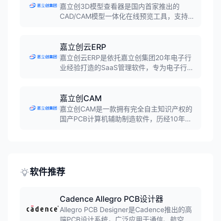
嘉立创3D模型查看器是国内首家推出的
CAD/CAM模型一体化在线预览工具，支持
STEP、STL、OBJ、GLB、DXF、IGS等20
多种格式在线预览。无需安装，PC和移动端
均可使用，支持测量、爆炸、剖切、渲染、
嘉立创云ERP
批注等功能。
嘉立创云ERP是依托嘉立创集团20年电子行
业经验打造的SaaS管理软件，专为电子行业
中小企业量身定制。系统覆盖销售订单、项
目管理、BOM管理、生产跟进、库存物流和
财务协同等全链路场景，助力企业数字化转
嘉立创CAM
型。
嘉立创CAM是一款拥有完全自主知识产权的
国产PCB计算机辅助制造软件，历经10年打
磨，经过千万级订单实际生产验证。软件集
成Gerber查看编辑、DFM分析、CAM自动化
处理等功能，填补了国内PCB CAM软件的技
术空白。
软件推荐
Cadence Allegro PCB设计器
Allegro PCB Designer是Cadence推出的高
端PCB设计系统，广泛应用于通信、航空航