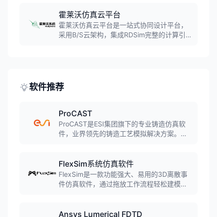
尺寸RCS、微波器件及天线布局等应用方
向，支持近亿级网格量的大规模计算，为航
霍莱沃仿真云平台
空航天、通信、汽车等领域提供电磁问题分
霍莱沃仿真云平台是一站式协同设计平台，
析解决方案。
采用B/S云架构，集成RDSim完整的计算引
擎和功能模块。平台以云服务方式提供前处
理、超算、存储等服务，支持多人协同设计
和远程仿真，为仿真团队提供灵活高性能的
计算集群资源。
软件推荐
ProCAST
ProCAST是ESI集团旗下的专业铸造仿真软
件，业界领先的铸造工艺模拟解决方案。软
件采用有限元方法，可模拟几乎所有铸造工
艺，包括砂型铸造、金属型铸造、压力铸
造、熔模铸造、连铸等，预测缩孔缩松、气
FlexSim系统仿真软件
孔、裂纹、变形等缺陷。
FlexSim是一款功能强大、易用的3D离散事
件仿真软件，通过拖放工作流程轻松建模生
产和人员移动过程。内置场景管理器可运行
实验、做出准确预测并优化系统，预包装模
块可添加输送系统、自动导引车(AGV)、仓
Ansys Lumerical FDTD