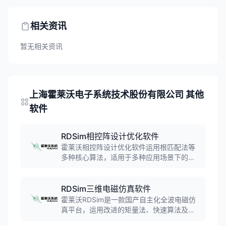
相关资讯
暂无相关资讯
上海霍莱沃电子系统技术股份有限公司 其他
软件
RDSim相控阵设计优化软件
霍莱沃相控阵设计优化软件运用根匹配法等
多种核心算法，适用于多种应用场景下的阵
列设计。软件涵盖阵列合成、阵列综合、阵
列稀疏、阵列优化四个主要模块，帮助工程
师快速生成期望方向图和阵列拓扑结构，高
RDSim三维电磁仿真软件
效完成相控阵天线阵列的快速设计与优化。
霍莱沃RDSim是一款国产自主化全波电磁仿
真平台，运用改进的矩量法、快速算法及高
频算法实现高精度电磁仿真。覆盖天线、大