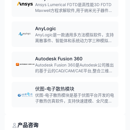
储系统等。
Ansys Lumerical FDTD是高性能3D FDTD
Maxwell方程求解软件,用于纳米光子器件、
工艺和材料的设计、分析和优化,通过时域有
限差分方法解决最复杂的光子学仿真问题。
AnyLogic
AnyLogic是一款通用多方法模拟软件，支持
离散事件、智能体和系统动力学三种模拟方
法的任意组合，可用于模拟各种复杂的商业
系统，被超过40%的财富100强公司使用。
Autodesk Fusion 360
Autodesk Fusion 360是Autodesk公司推出
的基于云的CAD/CAM/CAE平台,整合三维建
模、仿真、协作和CAM功能。软件融合直接
建模和参数化建模,支持T样条建模和B-Rep
建模,实现桌面软件与云计算的结合,广泛应用
伏图-电子散热模块
于产品设计、机械制造和工业设计领域。
伏图-电子散热模块是基于伏图平台开发的电
子散热仿真软件，支持快速建模、全尺度热
仿真和高效分析，已实现规模化自主替代，
成为中国CAE史上首款可规模替代国外同类
工具的软件。
产品咨询