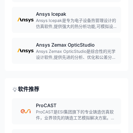
刚体和柔体提供快速准确的分析,支持系统运
动性能、应力分析、传热、振动和疲劳分
析。
Ansys Icepak
Ansys Icepak是专为电子设备热管理设计的
仿真软件,提供强大的热分析功能,可模拟设备
的稳态和瞬态热行为,广泛应用于电力电子系
统、通信设备、消费电子等领域。
Ansys Zemax OpticStudio
Ansys Zemax OpticStudio是综合性的光学
设计软件,提供先进的分析、优化和公差分析
功能,能够快速准确地完成光学成像及照明设
计,支持成像、照明及激光系统设计。
软件推荐
ProCAST
ProCAST是ESI集团旗下的专业铸造仿真软
件，业界领先的铸造工艺模拟解决方案。软
件采用有限元方法，可模拟几乎所有铸造工
艺，包括砂型铸造、金属型铸造、压力铸