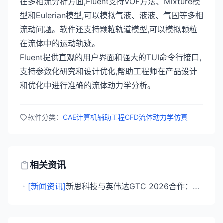
在多相流分析方面,Fluent支持VOF方法、Mixture模
型和Eulerian模型,可以模拟气液、液液、气固等多相
流动问题。软件还支持颗粒轨道模型,可以模拟颗粒
在流体中的运动轨迹。
Fluent提供直观的用户界面和强大的TUI命令行接口,
支持参数化研究和设计优化,帮助工程师在产品设计
和优化中进行准确的流体动力学分析。
软件分类：
CAE计算机辅助工程
CFD流体动力学仿真
相关资讯
・
[新闻资讯]
新思科技与英伟达GTC 2026合作：34倍计算加速，重塑工程计算范式