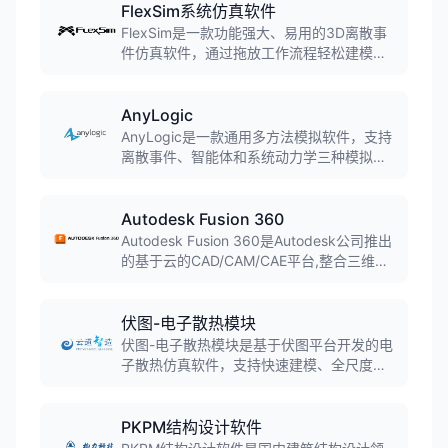
造、熔模铸造、连铸等，预测缩孔缩松、气
FlexSim系统仿真软件
孔、裂纹、变形等缺陷。
FlexSim是一款功能强大、易用的3D离散事
件仿真软件，通过拖放工作流程轻松建模生
产和人员移动过程。内置场景管理器可运行
实验、做出准确预测并优化系统，预包装模
块可添加输送系统、自动导引车(AGV)、仓
AnyLogic
储系统等。
AnyLogic是一款通用多方法模拟软件，支持
离散事件、智能体和系统动力学三种模拟方
法的任意组合，可用于模拟各种复杂的商业
系统，被超过40%的财富100强公司使用。
Autodesk Fusion 360
Autodesk Fusion 360是Autodesk公司推出
的基于云的CAD/CAM/CAE平台,整合三维建
模、仿真、协作和CAM功能。软件融合直接
建模和参数化建模,支持T样条建模和B-Rep
建模,实现桌面软件与云计算的结合,广泛应用
伏图-电子散热模块
于产品设计、机械制造和工业设计领域。
伏图-电子散热模块是基于伏图平台开发的电
子散热仿真软件，支持快速建模、全尺度热
仿真和高效分析，已实现规模化自主替代，
成为中国CAE史上首款可规模替代国外同类
工具的软件。
PKPM结构设计软件