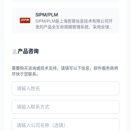
设计管理、工艺设计管理于一体。支持从需
求收集、产品设计到车间生产的全流程管
理，帮助企业规范研发流程，缩短产品研发
SIPM/PLM
周期，降低成本，提高产品质量。
SIPM/PLM是上海思普信息技术有限公司开
发的产品全生命周期管理系统，采用全球领
先的MDA模型驱动架构技术，实现零代码建
模，支持企业研发管理全流程。系统通过等
保三级认证，服务超过2000家行业客户。
产品咨询
需要购买咨询或技术支持，请填写以下信息，软件服务商将
尽快于您联系。