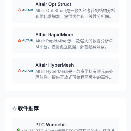
有限元建模和结果解释时间，提供直观易懂
Altair OptiStruct
的图形化用户界面。
Altair OptiStruct是一款久经考验的结构分析
和优化求解器，提供线性和非线性分析解决
方案。支持静力学、动力学、振动、声学、
疲劳、传热和多物理场分析，集成业界领先
的拓扑优化技术，帮助工程师快速开发创
Altair RapidMiner
新、轻量化的结构设计。
Altair RapidMiner是一款强大的数据分析与
AI平台，连接孤立数据，解锁隐藏洞察，通
过高级分析和AI驱动的自动化加速创新。灵
活可扩展，支持生成式AI和AI代理，帮助企
业现代化现有系统，实现数据驱动的智能决
Altair HyperMesh
策。
Altair HyperMesh是一款多学科有限元前处
理软件，提供开放式可编程环境中的高性能
有限元分析预处理和后处理功能。软件支持
复杂模型的数据管理和基于物理的人工智能
增强设计与优化，能够快速生成高质量网
格，与各种CAD和CAE软件无缝集成。
软件推荐
PTC Windchill
PTC Windchill是PTC公司开发的企业级产品