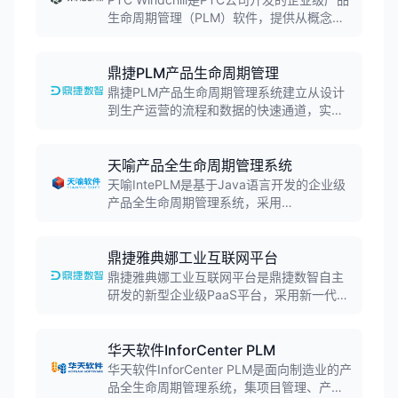
生命周期管理（PLM）软件，提供从概念设
计到报废回收的全生命周期数据管理。软件
支持产品数据管理、变更与配置管理、协同
开发、质量管理等功能，广泛应用于航空航
鼎捷PLM产品生命周期管理
天、汽车、电子等制造行业。
鼎捷PLM产品生命周期管理系统建立从设计
到生产运营的流程和数据的快速通道，实现
真正意义上的"设计生产一体化"。系统覆盖
需求分析、设计研发、生产制造、供应链协
同及售后服务全业务流程，帮助企业提升研
天喻产品全生命周期管理系统
发效率与市场竞争力。
天喻IntePLM是基于Java语言开发的企业级
产品全生命周期管理系统，采用
SpringBoot+Vue前后端分离架构。系统支持
十万级用户、万级并发，实现从需求分析、
概念设计、产品设计、工艺规划到生产制造
鼎捷雅典娜工业互联网平台
的全价值链业务及数据管理，是国内首个走
鼎捷雅典娜工业互联网平台是鼎捷数智自主
出国门的国产PLM系统。
研发的新型企业级PaaS平台，采用新一代数
字信息技术和人工智能技术，以智驱中台、
业务中台、数据中台、知识中台、互联中台
五大中台为支撑，助力企业实现数智驱动和
华天软件InforCenter PLM
智能化变革。
华天软件InforCenter PLM是面向制造业的产
品全生命周期管理系统，集项目管理、产品