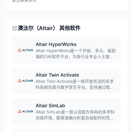
澳汰尔（Altair） 其他软件
Altair HyperWorks
Altair HyperWorks是一个开放、多元、端到
端的CAE软件平台，为各行业专业人士提供
出色的设计和仿真解决方案。平台融合了
HPC、AI和数据分析，支持结构、运动、流
体、热、电磁、电子等多学科物理仿真，帮
Altair Twin Activate
助工程师快速解决复杂问题，实现创新设
Altair Twin Activate是一款开放灵活的多学
计。
科系统仿真与数字孪生平台，支持通过框图
建模环境创建复杂系统模型。融合物理模型
与数据驱动算法，支持实时数字孪生部署，
贯穿产品从概念设计到运维的全生命周期。
Altair SimLab
Altair SimLab是一款以流程为导向的多学科
仿真环境，能够准确分析复杂装配件的性
能。支持结构、热和流体动力学等多物理场
分析，通过高度自动化的建模任务大幅缩减