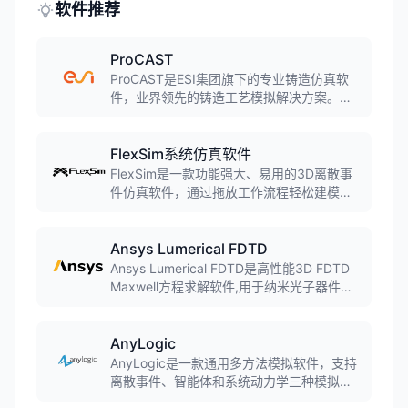
软件推荐
ProCAST
ProCAST是ESI集团旗下的专业铸造仿真软
件，业界领先的铸造工艺模拟解决方案。软
件采用有限元方法，可模拟几乎所有铸造工
艺，包括砂型铸造、金属型铸造、压力铸
造、熔模铸造、连铸等，预测缩孔缩松、气
FlexSim系统仿真软件
孔、裂纹、变形等缺陷。
FlexSim是一款功能强大、易用的3D离散事
件仿真软件，通过拖放工作流程轻松建模生
产和人员移动过程。内置场景管理器可运行
实验、做出准确预测并优化系统，预包装模
块可添加输送系统、自动导引车(AGV)、仓
Ansys Lumerical FDTD
储系统等。
Ansys Lumerical FDTD是高性能3D FDTD
Maxwell方程求解软件,用于纳米光子器件、
工艺和材料的设计、分析和优化,通过时域有
限差分方法解决最复杂的光子学仿真问题。
AnyLogic
AnyLogic是一款通用多方法模拟软件，支持
离散事件、智能体和系统动力学三种模拟方
法的任意组合，可用于模拟各种复杂的商业