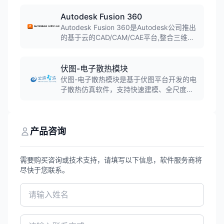
系统，被超过40%的财富100强公司使用。
Autodesk Fusion 360
Autodesk Fusion 360是Autodesk公司推出
的基于云的CAD/CAM/CAE平台,整合三维建
模、仿真、协作和CAM功能。软件融合直接
建模和参数化建模,支持T样条建模和B-Rep
建模,实现桌面软件与云计算的结合,广泛应用
伏图-电子散热模块
于产品设计、机械制造和工业设计领域。
伏图-电子散热模块是基于伏图平台开发的电
子散热仿真软件，支持快速建模、全尺度热
仿真和高效分析，已实现规模化自主替代，
成为中国CAE史上首款可规模替代国外同类
工具的软件。
产品咨询
需要购买咨询或技术支持，请填写以下信息，软件服务商将
尽快于您联系。