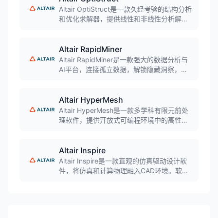
的图形化用户界面。
Altair OptiStruct是一款久经考验的结构分析
和优化求解器，提供线性和非线性分析解决
方案。支持静力学、动力学、振动、声学、
疲劳、传热和多物理场分析，集成业界领先
的拓扑优化技术，帮助工程师快速开发创
Altair RapidMiner
新、轻量化的结构设计。
Altair RapidMiner是一款强大的数据分析与
AI平台，连接孤立数据，解锁隐藏洞察，通
过高级分析和AI驱动的自动化加速创新。灵
活可扩展，支持生成式AI和AI代理，帮助企
业现代化现有系统，实现数据驱动的智能决
Altair HyperMesh
策。
Altair HyperMesh是一款多学科有限元前处
理软件，提供开放式可编程环境中的高性能
有限元分析预处理和后处理功能。软件支持
复杂模型的数据管理和基于物理的人工智能
增强设计与优化，能够快速生成高质量网
Altair Inspire
格，与各种CAD和CAE软件无缝集成。
Altair Inspire是一款直观的仿真驱动设计软
件，将仿真和计算物理融入CAD环境。软件
集成了几何建模、创成式设计和制造仿真，
提供快速概念探索、性能验证和可制造性评
估，帮助设计师在设计流程早期做出明智决
策，显著缩短产品上市时间。