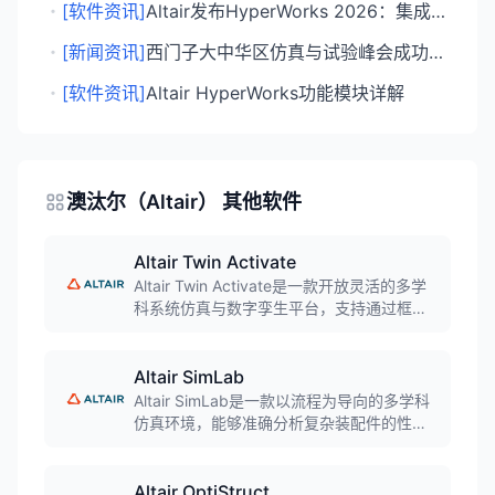
・
[软件资讯]
Altair发布HyperWorks 2026：集成AI与多物理场仿真能力
・
[新闻资讯]
西门子大中华区仿真与试验峰会成功举办，展示整合Altair后的全栈仿真技术体系
・
[软件资讯]
Altair HyperWorks功能模块详解
澳汰尔（Altair） 其他软件
Altair Twin Activate
Altair Twin Activate是一款开放灵活的多学
科系统仿真与数字孪生平台，支持通过框图
建模环境创建复杂系统模型。融合物理模型
与数据驱动算法，支持实时数字孪生部署，
贯穿产品从概念设计到运维的全生命周期。
Altair SimLab
Altair SimLab是一款以流程为导向的多学科
仿真环境，能够准确分析复杂装配件的性
能。支持结构、热和流体动力学等多物理场
分析，通过高度自动化的建模任务大幅缩减
有限元建模和结果解释时间，提供直观易懂
Altair OptiStruct