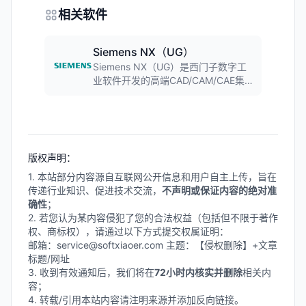
相关软件
Siemens NX（UG）
Siemens NX（UG）是西门子数字工
业软件开发的高端CAD/CAM/CAE集
成软件,提供从概念设计到制造加工的
全流程解决方案。软件集三维建模、
工程仿真、数控编程于一体,广泛应用
于航空航天、汽车、机械制造等领域,
是全球领先的工业设计软件之一。
版权声明：
1. 本站部分内容源自互联网公开信息和用户自主上传，旨在
传递行业知识、促进技术交流，
不声明或保证内容的绝对准
确性
；
2. 若您认为某内容侵犯了您的合法权益（包括但不限于著作
权、商标权），请通过以下方式提交权属证明：
邮箱：service@softxiaoer.com 主题：【侵权删除】+文章
标题/网址
3. 收到有效通知后，我们将在
72小时内核实并删除
相关内
容；
4. 转载/引用本站内容请注明来源并添加反向链接。