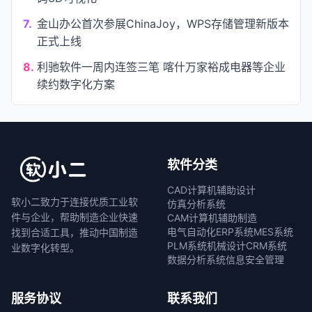
7.
金山办公首次参展ChinaJoy，WPS存储管理新版本
正式上线
8.
利驰软件一周内连签三笔 喀什万家裕成电器等企业
续约数字化方案
软件分类
CAD计算机辅助设计
软小二致力于连接优质工业软
仿真分析系统
件与企业，帮助制造企业快速
CAM计算机辅助制造
电气自动化
ERP系统
MES系统
找到合适工具，推动中国制造
PLM系统
机械设计
CRM系统
业数字化转型。
数据分析系统
信息安全管理
服务协议
联系我们