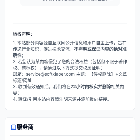
计和CAM编程的所有任务，实现高度
自动化处理。可快速创建无碰撞的NC
程序，支持多种制造工艺，包括钻
孔、铣削、车削等。
版权声明：
1. 本站部分内容源自互联网公开信息和用户自主上传，旨在
传递行业知识、促进技术交流，
不声明或保证内容的绝对准
确性
；
2. 若您认为某内容侵犯了您的合法权益（包括但不限于著作
权、商标权），请通过以下方式提交权属证明：
邮箱：service@softxiaoer.com 主题：【侵权删除】+文章
标题/网址
3. 收到有效通知后，我们将在
72小时内核实并删除
相关内
容；
4. 转载/引用本站内容请注明来源并添加反向链接。
服务商