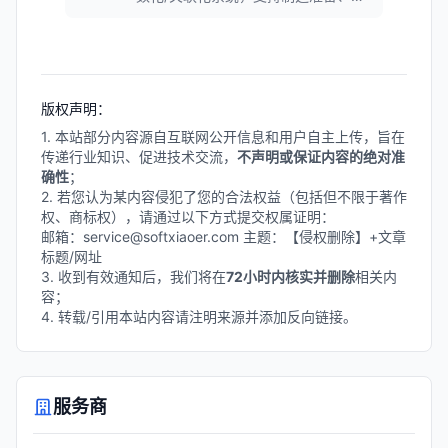
计和CAM编程的所有任务，实现高度
自动化处理。可快速创建无碰撞的NC
程序，支持多种制造工艺，包括钻
孔、铣削、车削等。
版权声明：
1. 本站部分内容源自互联网公开信息和用户自主上传，旨在
传递行业知识、促进技术交流，
不声明或保证内容的绝对准
确性
；
2. 若您认为某内容侵犯了您的合法权益（包括但不限于著作
权、商标权），请通过以下方式提交权属证明：
邮箱：service@softxiaoer.com 主题：【侵权删除】+文章
标题/网址
3. 收到有效通知后，我们将在
72小时内核实并删除
相关内
容；
4. 转载/引用本站内容请注明来源并添加反向链接。
服务商