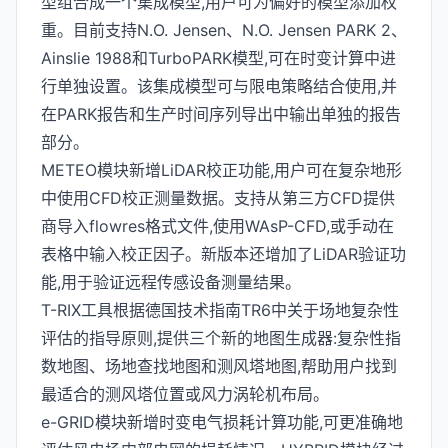
型组合成一个集成模型,用户可为偏好的模型添加权
重。目前支持N.O. Jensen、N.O. Jensen PARK 2、
Ainslie 1988和TurboPARK模型,可在时变计算中进
行单独设置。该集成模型可与限电策略结合使用,并
在PARK报告和生产时间序列导出中输出单独的报告
部分。
METEO模块新增LiDAR校正功能,用户可在复杂地形
中使用CFD校正测量数据。支持从第三方CFD提供
商导入flowres格式文件,使用WAsP-CFD,或手动在
表格中输入校正因子。新版本还增加了LiDAR验证功
能,用于验证远程传感设备测量结果。
T-RIX工具根据德国技术指南TR6中关于场地复杂性
评估的指导原则,提供三个新的地图生成器:复杂性指
数地图、场地查找地图和测风塔地图,帮助用户找到
最适合的测风塔位置或风力涡轮机布局。
e-GRID模块新增时变电气损耗计算功能,可更准确地