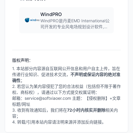
WindPRO
WindPRO是丹麦EMD International公
司开发的专业风电场规划设计软件,提
供风资源评估、风机布局设计、发电
量计算、噪声评估等全面功能。软件
采用模块化设计,支持WAsP和
WindSim等计算引擎,被全球近千家企
业和机构采用。
版权声明：
1. 本站部分内容源自互联网公开信息和用户自主上传，旨在
传递行业知识、促进技术交流，
不声明或保证内容的绝对准
确性
；
2. 若您认为某内容侵犯了您的合法权益（包括但不限于著作
权、商标权），请通过以下方式提交权属证明：
邮箱：service@softxiaoer.com 主题：【侵权删除】+文章
标题/网址
3. 收到有效通知后，我们将在
72小时内核实并删除
相关内
容；
4. 转载/引用本站内容请注明来源并添加反向链接。