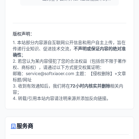
筑前期设计与分析平台。软件提供日
照、风环境、噪声、能耗等环境分析
功能,帮助设计师在概念阶段做出更优
决策,广泛应用于城市规划和建筑设计
领域。
版权声明：
1. 本站部分内容源自互联网公开信息和用户自主上传，旨在
传递行业知识、促进技术交流，
不声明或保证内容的绝对准
确性
；
2. 若您认为某内容侵犯了您的合法权益（包括但不限于著作
权、商标权），请通过以下方式提交权属证明：
邮箱：service@softxiaoer.com 主题：【侵权删除】+文章
标题/网址
3. 收到有效通知后，我们将在
72小时内核实并删除
相关内
容；
4. 转载/引用本站内容请注明来源并添加反向链接。
服务商