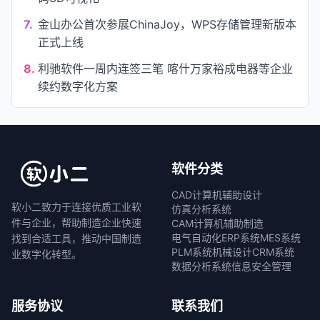
7.
金山办公首次参展ChinaJoy，WPS存储管理新版本
正式上线
8.
利驰软件一周内连签三笔 喀什万家裕成电器等企业
续约数字化方案
软件分类
CAD计算机辅助设计
软小二致力于连接优质工业软
仿真分析系统
件与企业，帮助制造企业快速
CAM计算机辅助制造
电气自动化
ERP系统
MES系统
找到合适工具，推动中国制造
PLM系统
机械设计
CRM系统
业数字化转型。
数据分析系统
信息安全管理
服务协议
联系我们