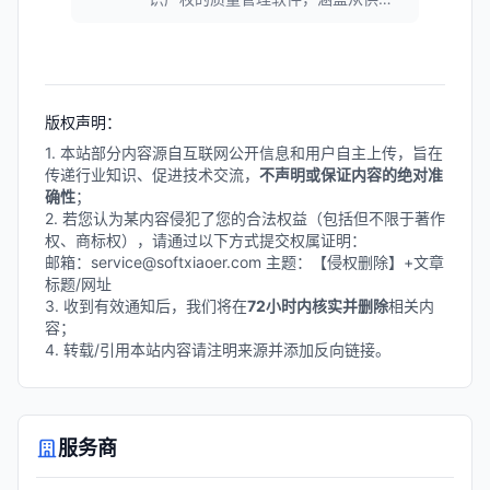
商端到内部生产以及客户端的全供应
链质量管理功能。系统具备高可配置
性，模块化设计，各子模块可独立使
用也可联动，支持与ERP、MES、
OA、PLM等系统集成，配有移动端
版权声明：
APP，实现质量管理全流程在线操
作。
1. 本站部分内容源自互联网公开信息和用户自主上传，旨在
传递行业知识、促进技术交流，
不声明或保证内容的绝对准
确性
；
2. 若您认为某内容侵犯了您的合法权益（包括但不限于著作
权、商标权），请通过以下方式提交权属证明：
邮箱：service@softxiaoer.com 主题：【侵权删除】+文章
标题/网址
3. 收到有效通知后，我们将在
72小时内核实并删除
相关内
容；
4. 转载/引用本站内容请注明来源并添加反向链接。
服务商