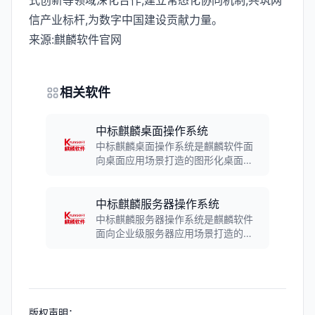
式创新等领域深化合作,建立常态化协同机制,共筑网
信产业标杆,为数字中国建设贡献力量。
来源:麒麟软件官网
相关软件
中标麒麟桌面操作系统
中标麒麟桌面操作系统是麒麟软件面
向桌面应用场景打造的图形化桌面操
作系统，采用强化的Linux内核，分成
桌面版、通用版、高级版和安全版
等，满足不同客户的要求，已广泛应
中标麒麟服务器操作系统
用于能源、金融、交通、政府、央企
中标麒麟服务器操作系统是麒麟软件
等行业领域。
面向企业级服务器应用场景打造的服
务器操作系统，由国防科技大学与麒
麟软件联合研发，支持ARM、x86、
LoongArch等多架构，通过等保四级
认证，累计装机量超1000万套，服务
金融、能源等行业核心业务。
版权声明：