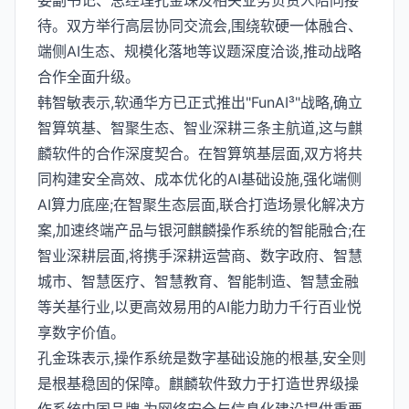
委副书记、总经理孔金珠及相关业务负责人陪同接
待。双方举行高层协同交流会,围绕软硬一体融合、
端侧AI生态、规模化落地等议题深度洽谈,推动战略
合作全面升级。
韩智敏表示,软通华方已正式推出"FunAI³"战略,确立
智算筑基、智聚生态、智业深耕三条主航道,这与麒
麟软件的合作深度契合。在智算筑基层面,双方将共
同构建安全高效、成本优化的AI基础设施,强化端侧
AI算力底座;在智聚生态层面,联合打造场景化解决方
案,加速终端产品与银河麒麟操作系统的智能融合;在
智业深耕层面,将携手深耕运营商、数字政府、智慧
城市、智慧医疗、智慧教育、智能制造、智慧金融
等关基行业,以更高效易用的AI能力助力千行百业悦
享数字价值。
孔金珠表示,操作系统是数字基础设施的根基,安全则
是根基稳固的保障。麒麟软件致力于打造世界级操