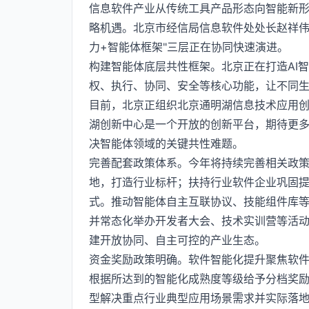
信息软件产业从传统工具产品形态向智能新
略机遇。北京市经信局信息软件处处长赵祥伟
力+智能体框架"三层正在协同快速演进。
构建智能体底层共性框架。北京正在打造AI
权、执行、协同、安全等核心功能，让不同
目前，北京正组织北京通明湖信息技术应用
湖创新中心是一个开放的创新平台，期待更
决智能体领域的关键共性难题。
完善配套政策体系。今年将持续完善相关政
地，打造行业标杆；扶持行业软件企业巩固
式。推动智能体自主互联协议、技能组件库
并常态化举办开发者大会、技术实训营等活
建开放协同、自主可控的产业生态。
资金奖励政策明确。软件智能化提升聚焦软件企
根据所达到的智能化成熟度等级给予分档奖励
型解决重点行业典型应用场景需求并实际落地