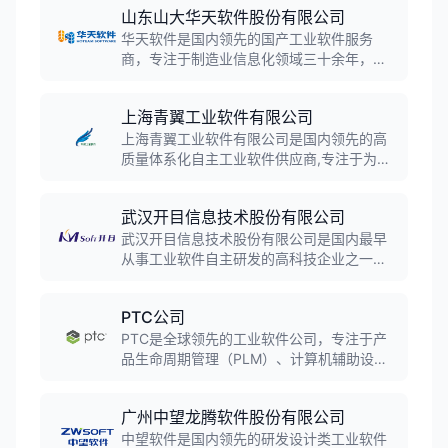
山东山大华天软件股份有限公司
华天软件是国内领先的国产工业软件服务
商，专注于制造业信息化领域三十余年，拥
有三维CAD内核技术等核心自主知识产权。
公司产品线覆盖PLM、CAD、CAM、MES等
上海青翼工业软件有限公司
全流程工业软件，服务航空航天、汽车制
造、能源化工等三千多家企业，是支撑我国
上海青翼工业软件有限公司是国内领先的高
智能制造的核心厂商。
质量体系化自主工业软件供应商,专注于为研
发制造型企业提供行业化的数字化研发和智
能制造解决方案。公司自主研发青翼CAD、
武汉开目信息技术股份有限公司
青翼CAE、青翼CAM、青翼PLM等系列产品,
服务2000多家高端制造业客户,覆盖汽车、
武汉开目信息技术股份有限公司是国内最早
装备制造、高科技电子等多个行业领域。
从事工业软件自主研发的高科技企业之一，
起源于华中科技大学机械学院，致力于为制
造企业提供覆盖产品研发设计、工艺规划、
PTC公司
生产制造等业务过程的一体化智能制造解决
方案，是中国高端工业软件领导品牌和领先
PTC是全球领先的工业软件公司，专注于产
的PLM产品解决方案供应商。
品生命周期管理（PLM）、计算机辅助设计
（CAD）、物联网（IoT）和增强现实
（AR）解决方案。公司核心产品包括Creo三
广州中望龙腾软件股份有限公司
维设计软件、Windchill PLM平台、
ThingWorx物联网平台等，服务全球超过
中望软件是国内领先的研发设计类工业软件