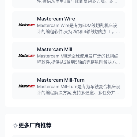
件,提供从简单2轴车床到复杂多刀塔、多主
轴机床的完整解决方案。软件支持粗车、精
车、切槽、螺纹、钻孔等所有车削操作,集成
Mastercam Wire
PrimeTurning全向车削技术,可大幅提升加工
效率。智能化刀具路径和强大的仿真功能确
Mastercam Wire是专为EDM线切割机床设
保加工安全和质量。
计的编程软件,支持2轴和4轴线切割加工。软
件提供从简单的平行切割到复杂的上下异型
加工的完整解决方案,支持锥度切割、无屑切
Mastercam Mill
割等高级功能。自动穿丝、智能毛头设置等
功能可大幅提高编程效率,广泛应用于模具制
Mastercam Mill是全球使用最广泛的铣削编
造、精密零件加工等行业。
程软件,提供从2轴到5轴的完整铣削解决方
案。软件集成强大的CAD功能和先进的CAM
编程工具,支持Dynamic Motion动态加工技
Mastercam Mill-Turn
术和Accelerated Finishing加速精加工,可将
粗加工时间缩短高达75%。广泛应用于模具
Mastercam Mill-Turn是专为车铣复合机床设
制造、航空航天、汽车零部件等行业,拥有业
计的编程解决方案,支持多通道、多任务并行
界最广泛的后处理器库。
加工。软件集成铣削和车削的成熟策略,提供
同步管理器、整机仿真等高级功能,可大幅简
化复杂机床的编程难度。直观的甘特图界面
便于协调各通道工作,优化加工周期。
更多厂商推荐