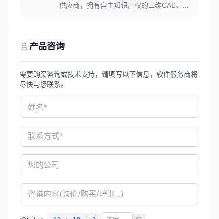
50,000家客户，广泛应用于航空航天、汽
供应商，拥有自主知识产权的二维CAD、三
车、电子、医疗等领域。
维CAD/CAM及CAE核心技术，是国内极少数
实现All-in-One CAx一体化布局的工业软件
企业。公司产品畅销全球90多个国家和地
区，正版用户超过140万，连续多年位居国
产品咨询
产设计研发类工业软件市场占有率第一。
需要购买咨询或技术支持，请填写以下信息，软件服务商将
尽快与您联系。