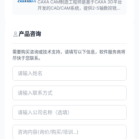
域,是全球领先的工业设计软件之一。
CAXA CAM制造工程师是基于CAXA 3D平台
开发的CAD/CAM系统，提供2-5轴数控铣
削、车削、车铣复合等加工编程功能。软件
无缝集成CAD与CAM，支持智能特征识别加
工，可实现从设计、轨迹编程、加工仿真到
代码生成的闭环执行。
产品咨询
需要购买咨询或技术支持，请填写以下信息，软件服务商将
尽快于您联系。