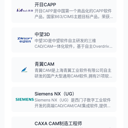
建模,实现桌面软件与云计算的结合,广泛应用
开目CAPP
于产品设计、机械制造和工业设计领域。
开目CAPP是中国第一个商品化的CAPP软件
产品，国家863/CIMS主题目标产品，荣获
国家科技进步二等奖。基于工具化、平台
化、参数化的设计思想，提供图文一体的工
艺设计环境，市场占有率持续领先，是连接
中望3D
数字化设计与制造的关键桥梁。
中望3D是中望软件自主研发的三维
CAD/CAM一体化软件，基于自主Overdrive
几何建模内核。软件集实体建模、曲面造
型、装配设计、工程图、模具设计、2-5轴加
工等功能于一体，广泛应用于机械、模具、
青翼CAM
汽车等行业。
青翼CAM是上海青翼工业软件有限公司自主
研发的国产大型通用CAM软件,拥有21项软件
发明专利。软件集成AI驱动智能编程模块,支
持2轴到5轴加工、线切割、深孔钻削等工艺,
广泛应用于装备制造、模具制造、汽车零部
Siemens NX（UG）
件等行业。
Siemens NX（UG）是西门子数字工业软件
开发的高端CAD/CAM/CAE集成软件,提供从
概念设计到制造加工的全流程解决方案。软
件集三维建模、工程仿真、数控编程于一体,
广泛应用于航空航天、汽车、机械制造等领
CAXA CAM制造工程师