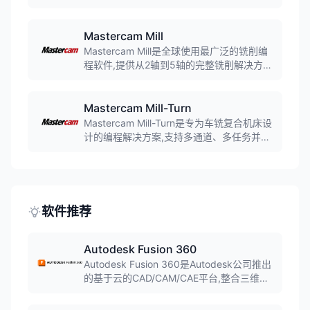
件提供从简单的平行切割到复杂的上下异型
加工的完整解决方案,支持锥度切割、无屑切
割等高级功能。自动穿丝、智能毛头设置等
Mastercam Mill
功能可大幅提高编程效率,广泛应用于模具制
Mastercam Mill是全球使用最广泛的铣削编
造、精密零件加工等行业。
程软件,提供从2轴到5轴的完整铣削解决方
案。软件集成强大的CAD功能和先进的CAM
编程工具,支持Dynamic Motion动态加工技
术和Accelerated Finishing加速精加工,可将
Mastercam Mill-Turn
粗加工时间缩短高达75%。广泛应用于模具
Mastercam Mill-Turn是专为车铣复合机床设
制造、航空航天、汽车零部件等行业,拥有业
计的编程解决方案,支持多通道、多任务并行
界最广泛的后处理器库。
加工。软件集成铣削和车削的成熟策略,提供
同步管理器、整机仿真等高级功能,可大幅简
化复杂机床的编程难度。直观的甘特图界面
便于协调各通道工作,优化加工周期。
软件推荐
Autodesk Fusion 360
Autodesk Fusion 360是Autodesk公司推出
的基于云的CAD/CAM/CAE平台,整合三维建
模、仿真、协作和CAM功能。软件融合直接
建模和参数化建模,支持T样条建模和B-Rep