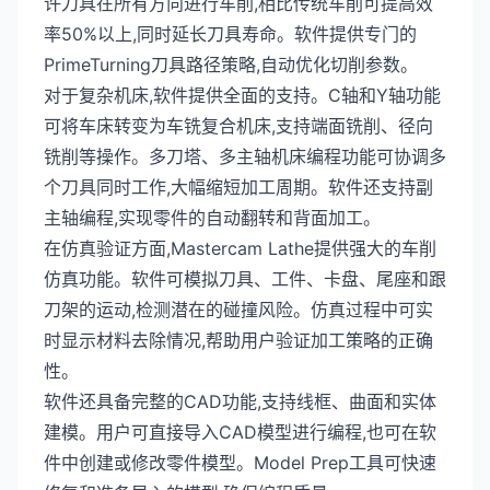
许刀具在所有方向进行车削,相比传统车削可提高效
率50%以上,同时延长刀具寿命。软件提供专门的
PrimeTurning刀具路径策略,自动优化切削参数。
对于复杂机床,软件提供全面的支持。C轴和Y轴功能
可将车床转变为车铣复合机床,支持端面铣削、径向
铣削等操作。多刀塔、多主轴机床编程功能可协调多
个刀具同时工作,大幅缩短加工周期。软件还支持副
主轴编程,实现零件的自动翻转和背面加工。
在仿真验证方面,Mastercam Lathe提供强大的车削
仿真功能。软件可模拟刀具、工件、卡盘、尾座和跟
刀架的运动,检测潜在的碰撞风险。仿真过程中可实
时显示材料去除情况,帮助用户验证加工策略的正确
性。
软件还具备完整的CAD功能,支持线框、曲面和实体
建模。用户可直接导入CAD模型进行编程,也可在软
件中创建或修改零件模型。Model Prep工具可快速