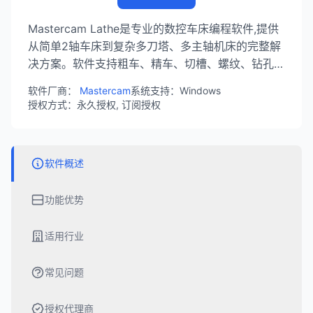
Mastercam Lathe是专业的数控车床编程软件,提供
从简单2轴车床到复杂多刀塔、多主轴机床的完整解
决方案。软件支持粗车、精车、切槽、螺纹、钻孔等
所有车削操作,集成PrimeTurning全向车削技术,可大
软件厂商：
Mastercam
系统支持：Windows
幅提升加工效率。智能化刀具路径和强大的仿真功能
授权方式：永久授权, 订阅授权
确保加工安全和质量。
软件概述
功能优势
适用行业
常见问题
授权代理商