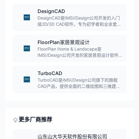
DesignCAD
DesignCAD是IMSI/Design公司开发的入门
级2D/3D CAD软件，专为初学者和业余爱好
者设计。软件界面直观易用，提供完整的二
维绘图和三维建模功能，适合快速创建高质
FloorPlan家居景观设计
量设计和简单渲染，是学习CAD的理想起
点。
FloorPlan Home & Landscape是
IMSI/Design公司开发的家居景观设计软件，
帮助用户轻松规划从地基、暖通空调、电
气、管道到墙壁、门窗和屋顶的完整家居设
TurboCAD
计。软件操作简单，适合房主、室内设计师
和建筑承包商使用。
TurboCAD是IMSI/Design公司旗下的旗舰
CAD产品，提供全面的二维绘图和三维建模
功能。软件支持DWG/DXF格式，可与
AutoCAD无缝协作，适用于建筑设计、机械
工程、室内设计等专业领域，是性价比极高
的专业CAD解决方案。
更多厂商推荐
山东山大华天软件股份有限公司