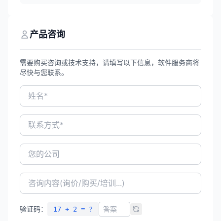
车、电子、医疗等领域。
维CAD/CAM及CAE核心技术，是国内极少数
实现All-in-One CAx一体化布局的工业软件
企业。公司产品畅销全球90多个国家和地
区，正版用户超过140万，连续多年位居国
产品咨询
产设计研发类工业软件市场占有率第一。
需要购买咨询或技术支持，请填写以下信息，软件服务商将
尽快与您联系。
验证码：
17 + 2 = ?