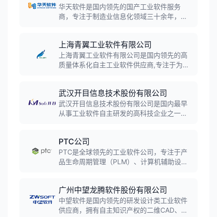
华天软件是国内领先的国产工业软件服务
商，专注于制造业信息化领域三十余年，拥
有三维CAD内核技术等核心自主知识产权。
公司产品线覆盖PLM、CAD、CAM、MES等
上海青翼工业软件有限公司
全流程工业软件，服务航空航天、汽车制
造、能源化工等三千多家企业，是支撑我国
上海青翼工业软件有限公司是国内领先的高
智能制造的核心厂商。
质量体系化自主工业软件供应商,专注于为研
发制造型企业提供行业化的数字化研发和智
能制造解决方案。公司自主研发青翼CAD、
武汉开目信息技术股份有限公司
青翼CAE、青翼CAM、青翼PLM等系列产品,
服务2000多家高端制造业客户,覆盖汽车、
武汉开目信息技术股份有限公司是国内最早
装备制造、高科技电子等多个行业领域。
从事工业软件自主研发的高科技企业之一，
起源于华中科技大学机械学院，致力于为制
造企业提供覆盖产品研发设计、工艺规划、
PTC公司
生产制造等业务过程的一体化智能制造解决
方案，是中国高端工业软件领导品牌和领先
PTC是全球领先的工业软件公司，专注于产
的PLM产品解决方案供应商。
品生命周期管理（PLM）、计算机辅助设计
（CAD）、物联网（IoT）和增强现实
（AR）解决方案。公司核心产品包括Creo三
广州中望龙腾软件股份有限公司
维设计软件、Windchill PLM平台、
ThingWorx物联网平台等，服务全球超过
中望软件是国内领先的研发设计类工业软件
50,000家客户，广泛应用于航空航天、汽
供应商，拥有自主知识产权的二维CAD、三