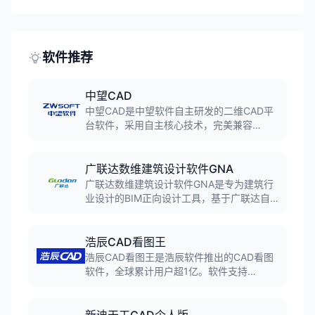
气、管道到墙壁、门窗和屋顶的完整家居设
计。软件操作简单，适合房主、室内设计师
和建筑承包商使用。
软件推荐
中望CAD
中望CAD是中望软件自主研发的二维CAD平
台软件，采用自主核心技术，完美兼容
DWG/DXF格式。软件具备高效的图形处理能
力、丰富的绘图工具和强大的二次开发接
口，广泛应用于机械、建筑、电子等工程设
广联达数维建筑设计软件GNA
计领域，是国产CAD软件的标杆产品。
广联达数维建筑设计软件GNA是专为建筑行
业设计的BIM正向设计工具，基于广联达自
主知识产权的GDMP图形平台，支持参数化
建模、自动化出图、多专业协同，实现从创
意到施工图的全流程数字化设计。
浩辰CAD看图王
浩辰CAD看图王是浩辰软件推出的CAD看图
软件，全球累计用户超1亿。软件支持
DWG、DXF等二维图纸格式，以及RVT、
STP等几十种三维格式。支持跨平台同步，
电脑手机平板都能看图改图。