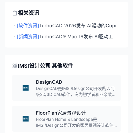
相关资讯
・
[软件资讯]
TurboCAD 2026发布 AI驱动的Copilot Render功能亮相
・
[新闻资讯]
TurboCAD® Mac 16发布 AI驱动工具与性能大幅提升
IMSI设计公司 其他软件
DesignCAD
DesignCAD是IMSI/Design公司开发的入门
级2D/3D CAD软件，专为初学者和业余爱好
者设计。软件界面直观易用，提供完整的二
维绘图和三维建模功能，适合快速创建高质
量设计和简单渲染，是学习CAD的理想起
FloorPlan家居景观设计
点。
FloorPlan Home & Landscape是
IMSI/Design公司开发的家居景观设计软件，
帮助用户轻松规划从地基、暖通空调、电