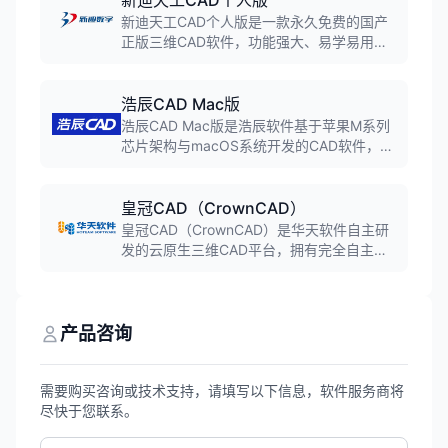
新迪天工CAD个人版
新迪天工CAD个人版是一款永久免费的国产
正版三维CAD软件，功能强大、易学易用，
能够满足机械设计爱好者、个人工作室、小
微企业90%以上的业务需求。
浩辰CAD Mac版
浩辰CAD Mac版是浩辰软件基于苹果M系列
芯片架构与macOS系统开发的CAD软件，实
现全面代码迁移并深度释放苹果电脑计算潜
能。界面交互延续Windows版，性能表现实
现原生级跃升，深度适配苹果交互体验。
皇冠CAD（CrownCAD）
皇冠CAD（CrownCAD）是华天软件自主研
发的云原生三维CAD平台，拥有完全自主的
DGM三维几何建模引擎与DCS几何约束求解
器。支持近30种格式双向转换，具备AI智能
设计助手华小云，注册用户超47万，广泛应
用于航空航天、汽车制造等高端制造领域。
产品咨询
需要购买咨询或技术支持，请填写以下信息，软件服务商将
尽快于您联系。