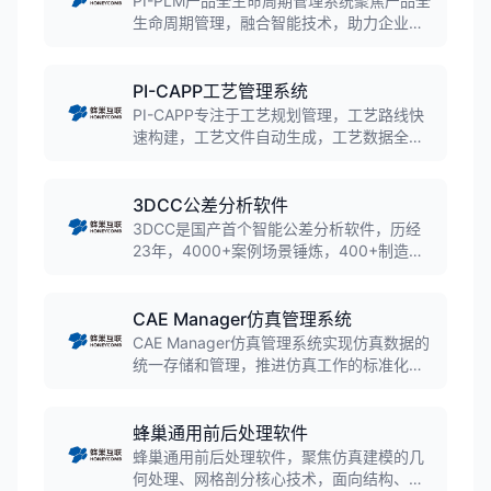
PI-PLM产品全生命周期管理系统聚焦产品全
行业。
生命周期管理，融合智能技术，助力企业高
效协同与创新升级。通过数据驱动的协同平
台，打通产品全生命周期信息流，结合
AI/IoT等技术提供智能决策支持，具备灵活
PI-CAPP工艺管理系统
扩展的生态整合能力。
PI-CAPP专注于工艺规划管理，工艺路线快
速构建，工艺文件自动生成，工艺数据全程
贯通。推动制造业智能化转型升级，实现生
产全流程数字化与智能化。CAPP集成
CAD/BOM等产品研发数据，将企业工艺信息
3DCC公差分析软件
数据化，流程标准化，助力企业达成高质
3DCC是国产首个智能公差分析软件，历经
量、低成本、短周期目标。
23年，4000+案例场景锤炼，400+制造业
客户部署，100%替代国外商业软件。从三维
尺寸链建模、公差分配，到装配仿真与工艺
验证，已在航空航天、航海、汽车、手机、
CAE Manager仿真管理系统
家电、高端电子、装备等400余家企业成熟
CAE Manager仿真管理系统实现仿真数据的
应用。
统一存储和管理，推进仿真工作的标准化、
流程化、自动化。已在赛力斯、广汽研究
院、一汽大众、上汽大众等多家大型制造业
企业成熟应用，助力企业实现仿真任务标准
蜂巢通用前后处理软件
化、仿真过程在线化、仿真作业流程化、仿
蜂巢通用前后处理软件，聚焦仿真建模的几
真数据结构化。
何处理、网格剖分核心技术，面向结构、声