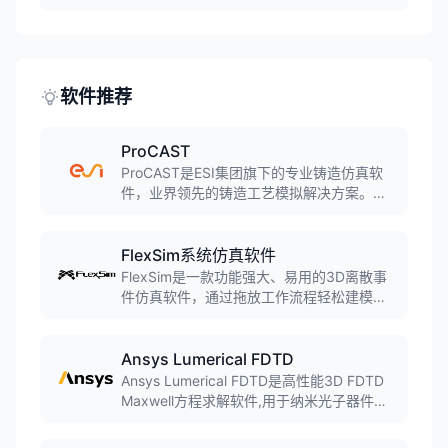
学、流体、电磁等学科，集成并支持十多种
国内外主流仿真求解器，结合AI技术，致力
于打造先进仿真底座。形成汽车、电子、家
电、装备等行业一体化仿真解决方案。
软件推荐
ProCAST
ProCAST是ESI集团旗下的专业铸造仿真软
件，业界领先的铸造工艺模拟解决方案。软
件采用有限元方法，可模拟几乎所有铸造工
艺，包括砂型铸造、金属型铸造、压力铸
造、熔模铸造、连铸等，预测缩孔缩松、气
FlexSim系统仿真软件
孔、裂纹、变形等缺陷。
FlexSim是一款功能强大、易用的3D离散事
件仿真软件，通过拖放工作流程轻松建模生
产和人员移动过程。内置场景管理器可运行
实验、做出准确预测并优化系统，预包装模
块可添加输送系统、自动导引车(AGV)、仓
Ansys Lumerical FDTD
储系统等。
Ansys Lumerical FDTD是高性能3D FDTD
Maxwell方程求解软件,用于纳米光子器件、
工艺和材料的设计、分析和优化,通过时域有
限差分方法解决最复杂的光子学仿真问题。