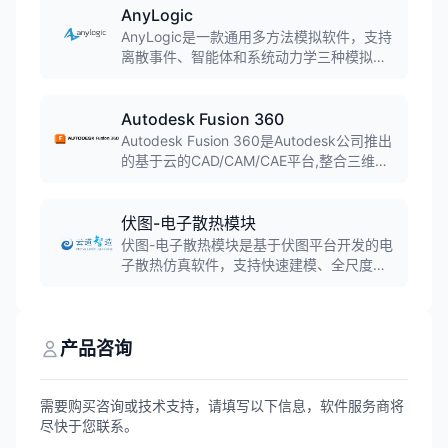
AnyLogic
AnyLogic是一款通用多方法模拟软件，支持
离散事件、智能体和系统动力学三种模拟方
法的任意组合，可用于模拟各种复杂的商业
系统，被超过40%的财富100强公司使用。
Autodesk Fusion 360
Autodesk Fusion 360是Autodesk公司推出
的基于云的CAD/CAM/CAE平台,整合三维建
模、仿真、协作和CAM功能。软件融合直接
建模和参数化建模,支持T样条建模和B-Rep
建模,实现桌面软件与云计算的结合,广泛应用
伏图-电子散热模块
于产品设计、机械制造和工业设计领域。
伏图-电子散热模块是基于伏图平台开发的电
子散热仿真软件，支持快速建模、全尺度热
仿真和高效分析，已实现规模化自主替代，
成为中国CAE史上首款可规模替代国外同类
工具的软件。
产品咨询
需要购买咨询或技术支持，请填写以下信息，软件服务商将
尽快于您联系。