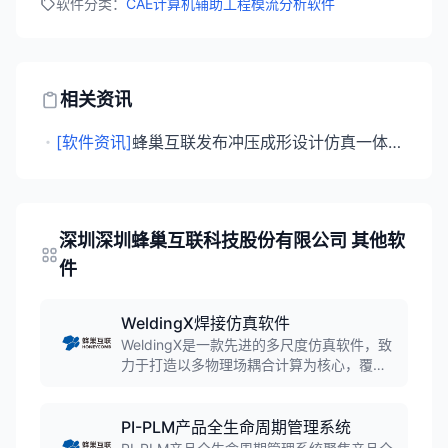
软件分类：
CAE计算机辅助工程
模流分析软件
相关资讯
・
[软件资讯]
蜂巢互联发布冲压成形设计仿真一体化软件X-Forming V3.0
深圳深圳蜂巢互联科技股份有限公司 其他软
件
WeldingX焊接仿真软件
WeldingX是一款先进的多尺度仿真软件，致
力于打造以多物理场耦合计算为核心，覆盖
全工艺流程的焊接仿真软件。为中国制造业
提供高效的焊接解决方案，助力企业提升产
品质量，降本增效。业务覆盖电子、汽车、
PI-PLM产品全生命周期管理系统
船舶、装备制造、家电以及机械工程等多个