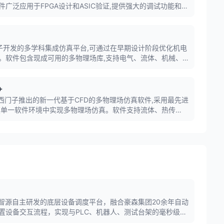
广泛应用于FPGA设计和ASIC验证,提供强大的调试功能和友
im是西门子开发的多学科集成仿真平台,可通过在早期设计阶段优化机电
。软件包含现成可用的多物理场库,支持电气、流体、机械、
于航空航天、汽车等领域。
+
CCM+是西门子推出的新一代基于CFD的多物理场仿真软件,采用最先进
在单一软件环境中实现多物理场仿真。软件支持流体、热传
多物理场耦合分析。
森智源自主研发的底层设备调度平台，融合豪森集团20余年自动
置设备交互流程，实现与PLC、机器人、测试台架的毫秒级数
哑设备数据孤岛问题。