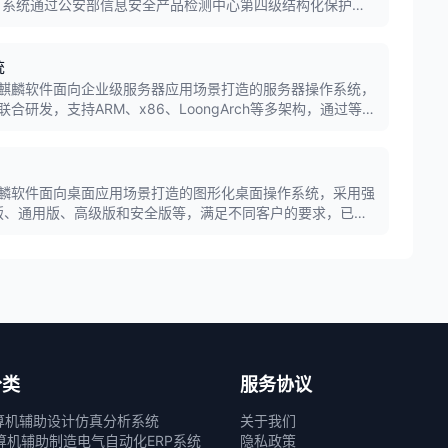
境。系统通过公安部信息安全产品检测中心第四级结构化保护级
鹏、龙芯等国产CPU及Intel、AMD平台，广泛应用于党
业。
统
麒麟软件面向企业级服务器应用场景打造的服务器操作系统，
研发，支持ARM、x86、LoongArch等多架构，通过等保
000万套，服务金融、能源等行业核心业务。
麟软件面向桌面应用场景打造的图形化桌面操作系统，采用强
面版、通用版、高级版和安全版等，满足不同客户的要求，已广
、政府、央企等行业领域。
分类
服务协议
算机辅助设计
仿真分析系统
关于我们
算机辅助制造
电气自动化
ERP系统
隐私政策