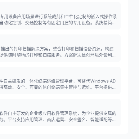
对专用设备应用场景进行系统裁剪和个性化定制的嵌入式操作系
自动化控制、交通控制等有固定用途的专用设备。系统精简高
备的特殊需求。
件推出的打印扫描解决方案，整合打印和扫描设备资源，构建
提供随时随地的打印和扫描服务。方案解决信创环境外设利旧
致，降低迁移阻力。
自主研发的一体化终端运维管理平台，可替代Windows AD
供高效、安全、可靠的信创终端集中管控与运维。平台提供统
端监控、系统配置等功能，提升运维效率。
软件自主研发的企业级应用软件管理系统，为企业提供专属的
务。平台支持应用管理、商店运营、安全签名、智能适配等功
、合规使用和管理问题。