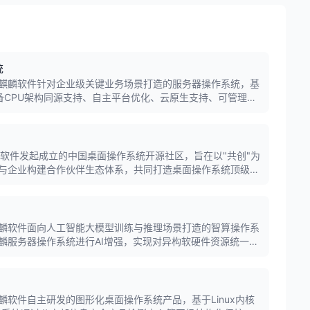
统
麒麟软件针对企业级关键业务场景打造的服务器操作系统，基
建，具备CPU架构同源支持、自主平台优化、云原生支持、可管理
全六大特性，适用于数据中心、云计算、大数据等场景。
)是麒麟软件发起成立的中国桌面操作系统开源社区，旨在以"共创"为
与企业构建合作伙伴生态体系，共同打造桌面操作系统顶级社
及其软硬件生态繁荣发展。
麟软件面向人工智能大模型训练与推理场景打造的智算操作系
麟服务器操作系统进行AI增强，实现对异构软硬件资源统一管
框架，为AI软硬件创新发展和生态建设提供安全稳定高效可靠
软件自主研发的图形化桌面操作系统产品，基于Linux内核